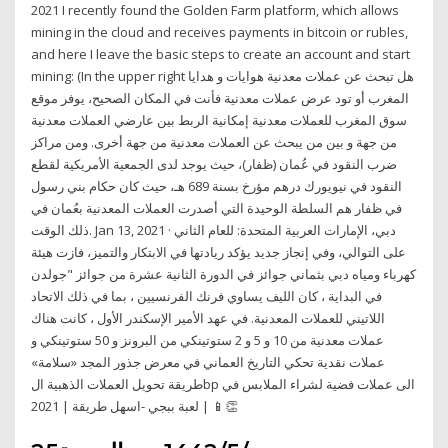
2021 I recently found the Golden Farm platform, which allows
mining in the cloud and receives payments in bitcoin or rubles,
and here I leave the basic steps to create an account and start
mining: (In the upper right هل تبحث عن عملات معدنية هوايات و هدايا
المغرب أو تود عرض عملات معدنية فأنت في المكان الصحيح، يوفر موقع
سوق المغرب للعملات معدنية إمكانية الربط بين عارضي العملات معدنية
من جهة و بين من يبحث عن العملات معدنية من جهة أخرى. ومن مراكز
ضرب النقود في عُمان (ظفار)، حيث يوجد لدى الجمعية الأمريكية لقطع
‏النقود في نيويورك درهم مؤرخ بسنة 689 هـ، حيث كان حكام بني رسول
في ظفار هم السلطة ‏الوحيدة التي أصدرت العملات المعدنية بعُمان في
ذلك الوقت. Jan 13, 2021 · دبي، الإمارات العربية المتحدة: للعام الثاني
على التوالي، وفي إنجاز جديد يؤكد ريادتها في الابتكار والتميز، فازت هيئة
كهرباء ومياه دبي بثماني جوائز في الدورة الثانية عشرة من جوائز "جولدن
في البداية ، كان الليف يساوي فرنك الفرنسيين ، بما في ذلك الاتحاد
اللاتيني للعملات المعدنية. في عهد الأمير الإسكندر الأول ، كانت هناك
عملات معدنية من 10 و 5 و 2 ستوتينكي من البرونز و 50 ستوتينكي و
عملات نقدية تحكي التاريخ العماني في معرض جذور المجد «سلامة»
طريقة تحويل العملات الذهبية الbp الى عملات فضية لشراء الملابس في
لعبة ببجي -اسهل طريقة | 2021 | 📱👏