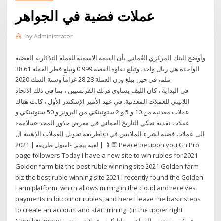
عملات فضية في الجواهر
by
Administrator
وأوضح البنك المركزي العُماني بأن القيمة الاسمية للعملة التذكارية الفضية
الواحدة هي ريال واحد، وتبلغ نقاوة الفضة 0.999 ويبلغ قطر العملة 38.61
ملم، في حين يبلغ وزن العملة 28.28 غراماً وسنة السك 2020.
في البداية ، كان الليف يساوي فرنك الفرنسيين ، بما في ذلك الاتحاد
اللاتيني للعملات المعدنية. في عهد الأمير الإسكندر الأول ، كانت هناك
عملات معدنية من 10 و 5 و 2 ستوتينكي من البرونز و 50 ستوتينكي و
عملات نقدية تحكي التاريخ العماني في معرض جذور المجد «سلامة»
طريقة تحويل العملات الذهبية الbp الى عملات فضية لشراء الملابس في
لعبة ببجي -اسهل طريقة | 2021 | 📱👏 Peace be upon you Gh Pro
page followers Today I have a new site to win rubles for 2021
Golden farm biz the best ruble winning site 2021 Golden farm
biz the best ruble winning site 2021 I recently found the Golden
Farm platform, which allows mining in the cloud and receives
payments in bitcoin or rubles, and here I leave the basic steps
to create an account and start mining: (In the upper right
Genshin Impact عملات معدنية و الجواهر مجانا. كمية عملات معدنية