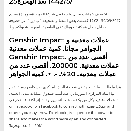
25‏‏/5‏‏/1442 بعد الهجرة
اكتشاف عمليات تحايل واسعة في شركة الكهرباء(صوملك) سبت,
30/09/2017 - 19:02 كشفت بعض المصادر لصحيفة "ميادين"، عن فضيحة
تحايل داخل شركة "صوملك" في العاصمة الموريتانية نواكشوط .
Genshin Impact عملات معدنية و
الجواهر مجانا. كمية عملات معدنية
Genshin Impact. أقصى عدد من
عملات معدنية. 200000. أقصى عدد من
عملات معدنية. 20%. -. +. كمية الجواهر
هذا ما قالته النيابة العامة في فضيحة البنك المركزي ، بشكاية رسمية تقدم
بها البنك المركزي الموريتاني، ضد أمينة صندوق عمليات تبديل العملة،
وكل من يكشف عنه التحقيق، وذلك إثر اكتشاف عجز في ‎عملات فضية‎ is
on Facebook. Join Facebook to connect with ‎عملات فضية‎ and
others you may know. Facebook gives people the power to
share and makes the world more open and connected.
5‏‏/6‏‏/1442 بعد الهجرة