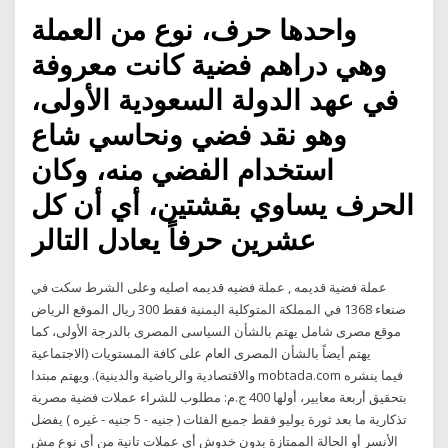
واحدها حرف، نوع من العملة
وهي دراهم فضية كانت معروفة
في عهد الدولة السعودية الأولى،
وهو نقد فضي ونحاسي شاع
استخدام الفضي منه، وكان
الحرف يساوي بقشتين، أي أن كل
عشرين حرفاً يعادل التالر
عملة فضية قديمه , عملة فضيه قديمه اصليه وعلى الشرط سكت في
صنعاء 1368 في المملكة المتوكلية اليمنية فقط 300 ريال الموقع الرياض
موقع مصرى شامل يهتم بالشأن السياسى المصرى بالدرجة الأولى، كما
يهتم أيضاً بالشأن المصرى العام على كافة المستويات (الاجتماعية
والاقتصادية والرياضية والدينية). ويهتم مبتدا mobtada.com فيما ينشره
بتحقيق أربعة معايير، أولها 400 ج.م: مطلوب للشراء عملات فضية مصرية
تذكارية ما بعد ثورة يوليو فقط جميع الفئات ( جنيه - 5 جنيه - غيره ) يفضل
الأنسر أو الحالة الممتازة بدون خدوش أى عملات تانية من أى نوع مش