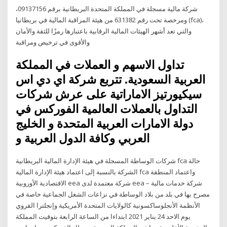
شركة مالية مسجلة في المملكة المتحدة البريطانية برقم 09137156،
ومرخصة تحت رقم 631382 من هيئة المراقبة المالية في بريطانيا (fca)،
والتي تعد أشهر الهيئات المالية الرقابية باعتبارها رمزًا للثقة والأمان
والأقوى في ترخيص ومراقبة
تداول الاسهم و العملات في المملكة
العربية السعودية. تتربع شركة اي دي اس
سيكيورتيز الاماراتية على عرش شركات
التداول بالعملات العالمية الفوركس في
دولة الامارات العربية المتحدة و الخليج
العربي وكافة الدول العربية و
شركات الوساطة المسجلة في هيئة الإدارة المالية البريطانية fca حالة
الشركة بالنسبة إلى اعتماد هيئة الإدارة المالية fca واعتماد المنطقة
الاقتصادية الأوروبية eea شركة معتمدة لدى eea – شركة خدمات مالية
مصرح بها في بلد من بلاد الوساطة في نزاعات الشغل الجماعية خاصة في
الأنظمة الأنجلوساكسونية كالولايات المتحدة الأمريكية وإنجلترا القروي
يوم الاحد 24 يناير 2021 ابتداءا من الساعة الرابعة بتوقيت المملكة