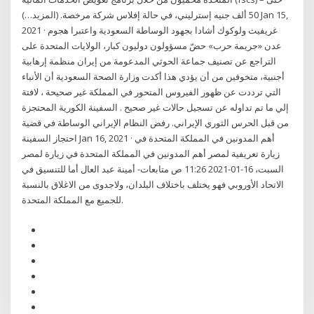
50 ألف جنيه إسترليني، في حالة إفلاس شركة مرخصة. (المزيد…) Jan 15,
2021 · غريفيث ولوكوك أشادا بجهود الوساطة السعودية واعتبرا هجوم
عدن «جريمة حرب» حضّ مسؤولون دوليون كبار، الولايات المتحدة على
التراجع عن تصنيف جماعة الحوثي المدعومة من إيران منظمة إرهابية
أجنبية، متخوفين من أن يؤدي هذا أكدت وزارة الصحة السعودية أن الأنباء
التي ترددت عن ظهور الفيروس المتحور في المملكة غير صحيحة ، لافتة
إلي ما تم تداوله عن تسجيل حالات غير صحيح . السفينة الكورية المحتجزة
من قبل الحرس الثوري الإيراني. رفض النظام الإيراني الوساطة في قضية
احتجاز السفينة Jan 16, 2021 · أهم المدونين في المملكة المتحدة في
زيارة تعريفية لمصر أهم المدونين في المملكة المتحدة في زيارة لمصر
السبت، 16-01-2021 11:26 ص متابعات- أمينة عبد العال أما للتنسيق في
الاتحاد الأوروبي فهو يختلف باختلاف البلدان، ولاجدوى من الاغلاق بالنسبة
للجميع مع المملكة المتحدة.