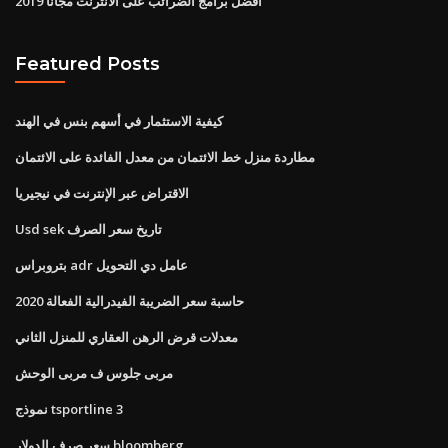
أفضل برامج الضرائب على الانترنت مجانا 2019
Featured Posts
كيفية الاستثمار في أسهم بنس في الهند
مطاردة منزل خط الائتمان من معدل الفائدة على الائتمان
الاقتراض عبر الإنترنت في نيجيريا
Usd sek تاريخ سعر الصرف
بتروبراس adr عامل دي التحويل
حاسبة سعر الضريبة الفيدرالية الفعالة 2020
معدلات قرض الرهن العقاري للمنزل الثاني
مربى جلوس ف مربى الوحش
نموذج tsportline 3
سعر صرف الدولار bloomberg