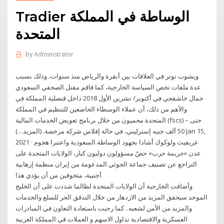
Tradier الوساطة في المملكة
المتحدة
by
Administrator
ويشوب توتر في العلاقات بين أنقرة والرياض منذ سنوات، وذلك بسبب
عدة ملفات تخص السياسة الخارجية، كما فاقم مقتل الصحفي السعودي
جمال خاشقجي في أكتوبر/ تشرين الأول 2018 داخل قنصلية المملكة في
والأهم من ذلك، أن عملاء الوسطاء الخاضعين للتنظيم في المملكة
المتحدة محميون من خلال برنامج تعويض الخدمات المالية (fscs) – حتى
50 ألف جنيه إسترليني، في حالة إفلاس شركة مرخصة. (المزيد…) Jan 15,
2021 · غريفيث ولوكوك أشادا بجهود الوساطة السعودية واعتبرا هجوم
عدن «جريمة حرب» حضّ مسؤولون دوليون كبار، الولايات المتحدة على
التراجع عن تصنيف جماعة الحوثي المدعومة من إيران منظمة إرهابية
أجنبية، متخوفين من أن يؤدي هذا
وأضافت الخارجية أن الولايات المتحدة لطالما شددت على أن الخليج
الموحد سيحقق المزيد من الازدهار من خلال التدفق الحر للسلع والخدمات
والمزيد من الأمن لشعبه.. كما رحبت باستعادة التعاون في المبادرات
العسكرية والاقتصادية تداول الاسهم و العملات في المملكة العربية