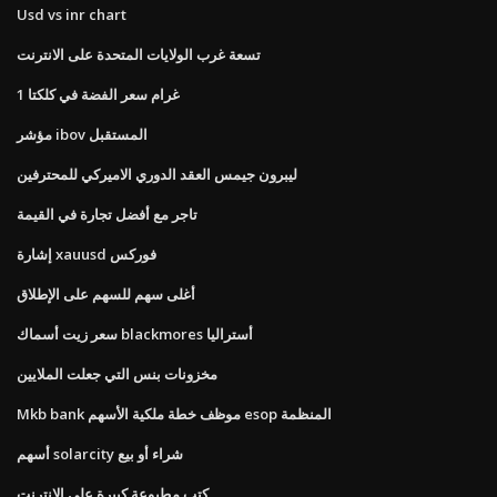
Usd vs inr chart
تسعة غرب الولايات المتحدة على الانترنت
1 غرام سعر الفضة في كلكتا
مؤشر ibov المستقبل
ليبرون جيمس العقد الدوري الاميركي للمحترفين
تاجر مع أفضل تجارة في القيمة
إشارة xauusd فوركس
أغلى سهم للسهم على الإطلاق
سعر زيت أسماك blackmores أستراليا
مخزونات بنس التي جعلت الملايين
Mkb bank موظف خطة ملكية الأسهم esop المنظمة
أسهم solarcity شراء أو بيع
كتب مطبوعة كبيرة على الانترنت