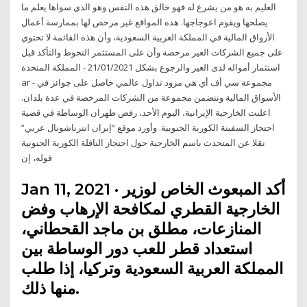
العليم به هو من يشرع له فهو خالق هذه النفس وهو الذي سواها يعلم ما
يصلحها ويقوم اعوجاجها. هذه المواقع غير مرخص لها بممارسة أعمال
الأرواق المالية في المملكة العربية السعودية، وأن هذه القائمة لا تحتوي
على جميع الشركات الغير مرخصة وأن على المستثمر التحوط والتأكد قبل
استثمار أمواله لدى الغير والرجوع بشكل 21/01/2021 - المملكة المتحدة
ar - مجموعة سي أف أي هي مزود تداول عالمي حاصل على جوائز في
الأسواق المالية وتتضمن مجموعة من الشركات المرخصة في عدة بلدان.
اعلنت الخارجية الإيرانية، اليوم الأحد، رفض طهران الوساطة في قضية
احتجاز السفينة الكورية الجنوبية. وأورد موقع “إيران انترناشونال عربي”
نقلا عن المتحدث باسم الخارجية حول احتجاز الناقلة الكورية الجنوبية
قوله، إن
Jan 11, 2021 · أكد المبعوث الخاص لوزير
الخارجية القطري لمكافحة الإرهاب وفض
المنازعات، مطلق بن ماجد القحطاني،
استعداد قطر للعب دور الوساطة بين
المملكة العربية السعودية وتركيا، إذا طلب
منها ذلك.