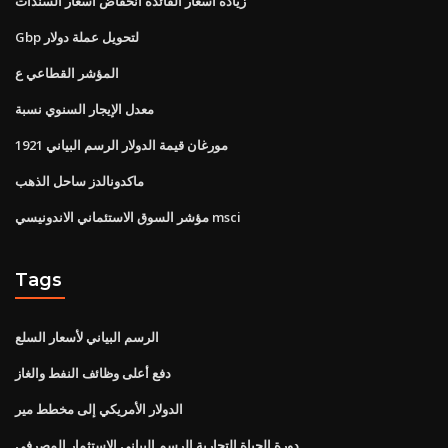
زيادة أسعار الفائدة انخفاض أسعار السندات
Gbp لتحويل عملة دولار
المؤشر القطاعي ع
معدل الإيجار السنوي نسبة
1921 مورغان قيمة الدولار الرسم البياني
ماكدونالدز ساحل الذهب
مؤشر السوق الاستئماني الاندونيسي msci
Tags
الرسم البياني لأسعار السلع
دفع أعلى وظائف النفط والغاز
الدولار الأمريكي إلى مخطط مير
دورة الحياة التجارية الرسم البياني الاستثمار المصرفي