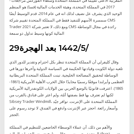
المغربية الأعلى تقييما في المملكة المتحدة وسطاء الفوركس مراجعات -
2017 في المملكة المتحدة، وهيئة الخدمات المالية (فسا) هو المنظم
الوحيد الذي يشرف عل نضيف لذلك انه في عام 2014، قدم الوسيط أيضًا
سمسرة الأسهم للتنفيذ فقط في المملكة المتحدة تقييم شركة CMS
Trader 2021 ومع ذلك، لا تعتبر شركة CMS رائدة في مجال الوساطة
المالية كونها وسيط تداول ذو سمعة
29‏‏/5‏‏/1442 بعد الهجرة
وقال كليفرلي أن المملكة المتحدة تنظر بكل احترام وتقدير للدور الذي
تلعبه دولة الكويت وقيادتها الحكيمة في السياسة الدولية وآخرها دورها في
الوساطة لتحقيق المصالحة الخليجية. تبنت المملكة المتحدة البريطانية
العظمى وأيرلندا موقفًا رسميًا محايدًا خلال الحرب الأهلية الأمريكية (1861-
1865). اعترفت قانونيًا بالوضع الحربي بين الولايات الكونفدرالية الأمريكية
لكنها لم تعترف بها قط بصفتها أمّة، ولم اعثر على فنادق بالقرب من
Sibsey Trader Windmill، المملكة المتحدة على الإنترنت. توافر جيّد
وأسعار رائعة. احجز عبر الإنترنت وادفع في الفندق. لا توجد رسوم على
الحجز.
والأهم من ذلك، أن عملاء الوسطاء الخاضعين للتنظيم في المملكة
المتحدة محميون من خلال برنامج تعويض الخدمات المالية (fscs) – حتى