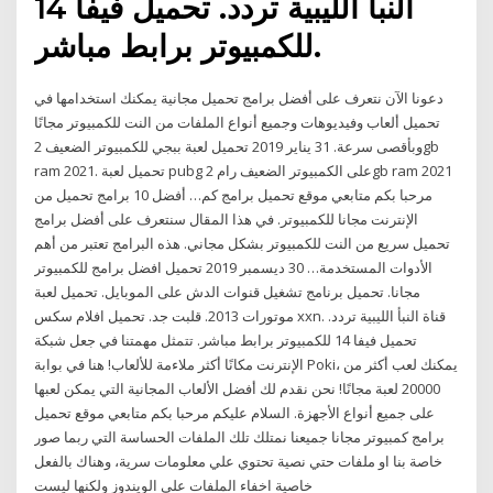
النبأ الليبية تردد. تحميل فيفا 14
للكمبيوتر برابط مباشر.
دعونا الآن نتعرف على أفضل برامج تحميل مجانية يمكنك استخدامها في
تحميل ألعاب وفيديوهات وجميع أنواع الملفات من النت للكمبيوتر مجانًا
وبأقصى سرعة. 31 يناير 2019 تحميل لعبة ببجي للكمبيوتر الضعيف 2gb
ram 2021. تحميل لعبة pubg على الكمبيوتر الضعيف رام 2gb ram 2021
مرحبا بكم متابعي موقع تحميل برامج كم… أفضل 10 برامج تحميل من
الإنترنت مجانا للكمبيوتر. في هذا المقال سنتعرف على أفضل برامج
تحميل سريع من النت للكمبيوتر بشكل مجاني. هذه البرامج تعتبر من أهم
الأدوات المستخدمة… 30 ديسمبر 2019 تحميل افضل برامج للكمبيوتر
مجانا. تحميل برنامج تشغيل قنوات الدش على الموبايل. تحميل لعبة
موتورات 2013. قلبت جد. تحميل افلام سكس xxn. قناة النبأ الليبية تردد.
تحميل فيفا 14 للكمبيوتر برابط مباشر. تتمثل مهمتنا في جعل شبكة
الإنترنت مكانًا أكثر ملاءمة للألعاب! هنا في بوابة Poki، يمكنك لعب أكثر من
20000 لعبة مجانًا! نحن نقدم لك أفضل الألعاب المجانية التي يمكن لعبها
على جميع أنواع الأجهزة. السلام عليكم مرحبا بكم متابعي موقع تحميل
برامج كمبيوتر مجانا جميعنا نمتلك تلك الملفات الحساسة التي ربما صور
خاصة بنا او ملفات حتي نصية تحتوي علي معلومات سرية، وهناك بالفعل
خاصية اخفاء الملفات علي الويندوز ولكنها ليست