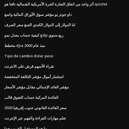
أثر واحد من اتفاق التجارة الحرة الأمريكية الشمالية نافتا هو quizlet
داو جونز يو مؤشر سوق الأوراق المالية واسع
لنا الدولار إلى الدولار الكندي التنبؤ سعر الصرف
كيفية حساب معدل نمو gdp ربع سنوي
مخطط djia منذ عام 2000
Tipo de cambio dolar peso
شراء الأسهم قرش على الانترنت
استثمار أموال مؤشر التكلفة المنخفضة
مؤشر العائد الإجمالي مقابل مؤشر الأسعار
الفائدة المركبة حساب التفوق قالب
سعر الفائدة القانوني جنوب إفريقيا 2020
تعلم مهارات القراءة والفهم عبر الإنترنت
ما هو المستقبل القريب جدا