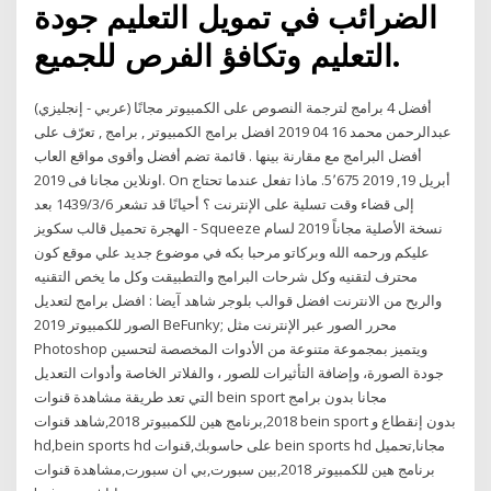
الضرائب في تمويل التعليم جودة
التعليم وتكافؤ الفرص للجميع.
أفضل 4 برامج لترجمة النصوص على الكمبيوتر مجانًا (عربي - إنجليزي)
عبدالرحمن محمد 16 04 2019 افضل برامج الكمبيوتر , برامج , تعرّف على
أفضل البرامج مع مقارنة بينها . قائمة تضم أفضل وأقوى مواقع العاب
اونلاين مجانا فى 2019. On أبريل 19, 2019 5٬675. ماذا تفعل عندما تحتاج
إلى قضاء وقت تسلية على الإنترنت ؟ أحيانًا قد تشعر 6‏‏/3‏‏/1439 بعد
الهجرة تحميل قالب سكويز - Squeeze نسخة الأصلية مجاناً 2019 لسام
عليكم ورحمه الله وبركاتو مرحبا بكه في موضوع جديد علي موقع كون
محترف لتقنيه وكل شرحات البرامج والتطبيقت وكل ما يخص التقنيه
والربح من الانترنت افضل قوالب بلوجر شاهد آيضا : افضل برامج لتعديل
الصور للكمبيوتر 2019 BeFunky; محرر الصور عبر الإنترنت مثل
Photoshop ويتميز بمجموعة متنوعة من الأدوات المخصصة لتحسين
جودة الصورة، وإضافة التأثيرات للصور ، والفلاتر الخاصة وأدوات التعديل
التي تعد طريقة مشاهدة قنوات bein sport مجانا بدون برامج
2018,برنامج هين للكمبيوتر 2018,شاهد قنوات bein sport بدون إنقطاع و
hd,bein sports hd على حاسوبك,قنوات bein sports hd مجانا,تحميل
برنامج هين للكمبيوتر 2018,بين سبورت,بي ان سبورت,مشاهدة قنوات