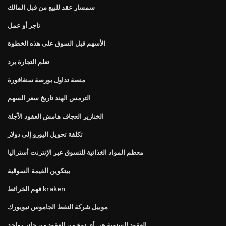
سمسار عقد للبيع من قبل المالك
تاجر أو عمل
الأسهم قبل السوق على هذه الخطوة
تعلم التجارة برد
منصة تداول بورصة سنغافورة
الترمس الهند تاريخ سعر السهم
الخنازير العجاف هامش العقود الآجلة
تكلفة تحويل اليورو إلى دولار
معظم المواد الغذائية للتسوق عبر الإنترنت أستراليا
بيتكوين القيمة السوقية
فهم الخرائط kraken
موبيل شركة النفط الجاموس نيويورك
العقود السنوية هي أي نوع من العقود من جانب واحد