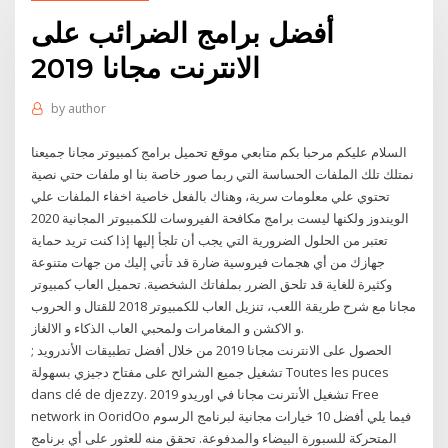
أفضل برامج الضرائب على
الانترنت مجانا 2019
by
author
السلام عليكم مرحبا بكم متابعي موقع تحميل برامج كمبيوتر مجانا جميعنا
نمتلك تلك الملفات الحساسة التي ربما صور خاصة بنا او ملفات حتي نصية
تحتوي علي معلومات سرية، وهناك بالفعل خاصية اخفاء الملفات علي
الويندوز ولكنها ليست برامج مكافحة الفيروسات للكمبيوتر المجانية 2020
تعتبر من الحلول الضرورية التي يجب أن تلجأ إليها إذا كنت تريد حماية
جهازك من أي هجمات فيروسية ضارة قد تأتي إليك من جهات متنوعة
وكثيرة للغاية قد تلحق الضرر بملفاتك الشخصية. تحميل العاب كمبيوتر
مجانا مع شرح طريقة اللعب، تنزيل العاب للكمبيوتر 2018 للقتال و الحروب
و الاكشن و المغامرات ولمحبي العاب الذكاء و الالغاز.
الحصول على الانترنت مجانا 2019 من خلال أفضل تطبيقات الأندرويد ;
تشغيل جميع الشرائح على مفتاح دجيزي بسهولة Toutes les puces
dans clé de djezzy. تشغيل الأنترنت مجانا في اوريدو 2019 Free
network in OoridOo فيما يلي أفضل 10 خيارات مجانية لبرنامج الرسوم
المتحركة للسبورة البيضاء والمدفوعة. تحقق منه للعثور على أي برنامج