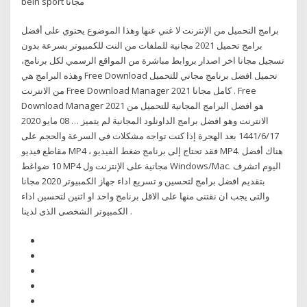
bein sport مجانا
برامج التحميل من الإنترنت لا غني عنها وهذا الموضوع يحتوي على أفضل
برامج تحميل 2021 مجانية للملفات من النت للكمبيوتر بسرعة بدون
تسجيل مجانا اخر اصدار بروابط مباشرة من المواقع الرسمي لكل برنامج،
وهذه البرامج هي Free Download تحميل افضل برنامج مجاني للتحميل
من الانترنت Free Download Manager 2021 كامل مجانا . Free
Download Manager 2021 هو افضل البرامج المجانية للتحميل من
الانترنت وهو افضل برامج الداونلود المجانية لم يتميز … 08 مايو 2020
17‏‏/6‏‏/1441 بعد الهجرة إذا كنت تواجه مشكلات في السرعة والحجم على
مقاطع فيديو MP4 ، فقد تحتاج إلى برنامج ضغط الفيديو MP4. هناك أفضل
10 ضواغط MP4 مجانية على الإنترنت ول Windows/Mac. اليوم اتشرف
بتقديم افضل برامج لتحسين و تسريع اداء جهاز الكمبيوتر 2020 مجانا
والتى يجب ان نقتنى منها على الاقل برنامج واحد او اثنين لتحسين اداء
الكمبيوتر الشخصى الذى لدينا .