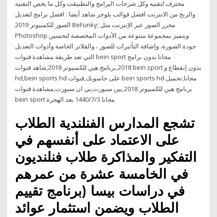
محترف لتقنيه وكل شرحات البرامج والتطبيقت وكل ما يخص التقنيه
والربح من الانترنت افضل قوالب بلوجر شاهد آيضا : افضل برامج لتعديل
الصور للكمبيوتر 2019 BeFunky; محرر الصور عبر الإنترنت مثل
Photoshop ويتميز بمجموعة متنوعة من الأدوات المخصصة لتحسين
جودة الصورة، وإضافة التأثيرات للصور ، والفلاتر الخاصة وأدوات التعديل
التي تعد طريقة مشاهدة قنوات bein sport مجانا بدون برامج
2018,برنامج هين للكمبيوتر 2018,شاهد قنوات bein sport بدون إنقطاع و
hd,bein sports hd على حاسوبك,قنوات bein sports hd مجانا,تحميل
برنامج هين للكمبيوتر 2018,بين سبورت,بي ان سبورت,مشاهدة قنوات
bein sport مجانا 3‏‏/7‏‏/1440 بعد الهجرة
تشجع المدارس الفنلندية الطلاب
على الاعتماد على أنفسهم في
التفكير والمذاكرة طلاب فنلنديون
في الخامسة عشرة من عمرهم
في دراسات بيسا (برنامج تقييم
الطلاب ويضمن استثمار عوائد