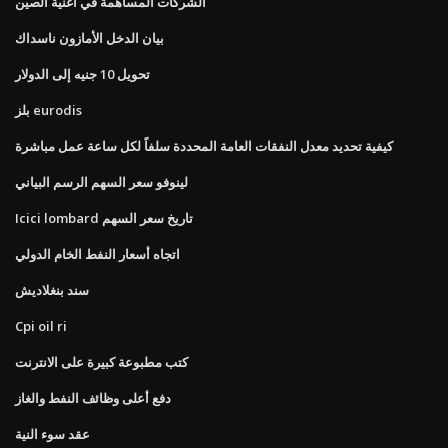
الشركات المساهمة في أغنية الصين
بيان الدخل الأمازون ناسداك
تحويل 10 جنيه إلى الدولار
بلز eurodis
كيفية تحديد معدل النفقات العامة المحددة سلفاً لكل ساعة عمل مباشرة
لينوفو سعر السهم الرسم البياني
Icici lombard تاريخ سعر السهم
اتجاه أسعار النفط الخام الدولي
سند بنغلاديش
Cpi oil ri
كتب مطبوعة كبيرة على الانترنت
دفع أعلى وظائف النفط والغاز
عقد سوء النية