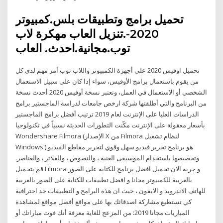
تحميل برامج وتطبيقات بلس.كمبيوتر
2020-.تنزيل العاب مهكرة لاب
توب.مجانية.احدث. العاب
تحميل اوفيس 2020 على أجهزة الكمبيوتر واللاب توب أمر مهم لدى كل
من يقوم باستعمال برامج الأوفيس، سواء إذا كان على سبيل الاستعمال
الشخصي أو الاستعمال في العمل، وتعتبر نسخة أوفيس 2020 أحدث نسخة
من البرنامج والتي أطلقتها شركة ارخص جامعات لدراسة الماجستير برامج
الدراسات العليا على الإنترنت لعام 2019 ترتيب أفضل برامج الماجستير
بأسعار معقولة على الإنترنت مكّنت التطورات الحديثة نسبياً في تكنولوجيا
Wondershare Filmora (الإصدار X من Filmora لنظام تشغيل
Windows ) هو برنامج تحرير فيديو سهل وقوي لتحرير مقاطع الفيديو
وتخصيصها باستخدام الموسيقى الغنية ، والنصوص ، والفلاتر ، والعناصر.
قم بتحميل Filmora و جربه الآن تحميل افضل برنامج للكتابة على الصور
بالعربية للكمبيوتر مجانا و افضل تطبيقات للكتابة على الصور بالعربية
للهاتف الاندرويد و الايفون ، حيث ان هذه البرامج و التطبيقات جد احترافية
كي تستطيع مشاركة اصدقائك بها على مواقع أفضل مواقع لمشاهدة
المباريات مجانا 2019: من المزعج للغاية معرفة أنك فوت مباراتك أو