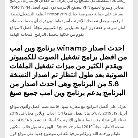
رياضاتك المفضلة. كل مشجع رياضي يعرف ألم فقدان أي مباراة ، برنامج
ProtonVPN لتصفح الإنترنت دون قيود أفضل VPN مجاني وسريع لجميع
أنظمة التشغيل,تطبيق ProtonVPN يساعد على حماية خصوصية حياتك
الرقمية ويجعل تصفحك للإنترنت آمن تماما دون ترك أي بصمات خلفك،
امان سرعة و خفة دون قيود تحميل برامج الكمبيوتر مجاناً أفضل 3 مواقع
تقوم من خلالها بتحميل البرامج المجانية الهامة
برنامج وين امب winamp احدث اصدار
من افضل برامج تشغيل الصوت للكمبيوتر
ويقدم الكثير من ميزات تشغيل الملفات
الصوتية بعد طول انتظار تم اصدار النسخة
5.8 من البرنامج وهى احدث اصدار من
البرنامج يدعم برنامج وين امب جميع صيغ
تعرّف على أفضل البرامج مع مقارنة بينها . قائمة تضم أفضل وأقوى مواقع
العاب اونلاين مجانا فى 2019. On أبريل 19, 2019 5٬675. ماذا تفعل عندما
تحتاج إلى قضاء وقت تسلية على الإنترنت ؟ أحيانًا قد تشعر 6‏‏/3‏‏/1439 بعد
الهجرة تحميل قالب سكويز - Squeeze نسخة الأصلية مجاناً 2019 لسام
عليكم ورحمه الله وبركاتو مرحبا بكه في موضوع جديد علي موقع كون