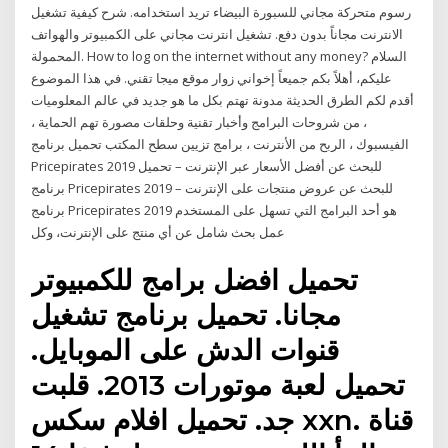
رسوم متحركة مجاني للسبورة البيضاء تريد استخدامه. شرح كيفية تشغيل
الانترنت مجاناً بدون دفع. تشغيل انترنت مجاني على الكمبيوتر والهواتف
المحمولة. How to log on the internet without any money? السلام
عليكم، أهلاً بكم جميعاً إخواني زوار موقع ميجا تقني. في هذا الموضوع
أقدم لكم الطرق الحديثة مدونة تهتم بكل ما هو جديد في عالم المعلوميات
، من شروحات البرامج وأخبار تقنية وحلقات مصورة تهم الحماية ،
الفيسبوك ، الربح من الأنترنت ، برامج تزيين سطح المكتب تحميل برنامج
Pricepirates 2019 للبحث عن أفضل الأسعار عبر الإنترنت – تحميل
برنامج Pricepirates 2019 للبحث عن عروض منتجات على الإنترنت –
برنامج Pricepirates 2019 هو أحد البرامج التي تسهل على المستخدم
عمل بحث شامل عن أي منتج على الإنترنت، وكل
تحميل افضل برامج للكمبيوتر
مجانا. تحميل برنامج تشغيل
قنوات الدش على الموبايل.
تحميل لعبة موتورات 2013. قلبت
جد. تحميل افلام سكس xxn. قناة