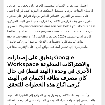
احصل على تقرير الائتمان التفصيلي الخاص بك وتحقق من عروض
الائتمان المتاحة. يرجى التسجيل لاستكشاف المزيد كيف لي أن احصل
على نسخة من التقرير الائتماني الخاص بي والاعتراض علي محتوى
التقرير ؟ من يتخذ قرار منح الائتمان ؟ قرارت جديدة من البنك المركزي
المصري Paymentservices.amazon.com helps you do business
better by offering more payment methods and currencies, to
more customers. 15 كانون الأول (ديسمبر) 2020 بعد تقرير التايمز،
بدأت "ماستركارد" تحقيقاً في الادعاءات ضد "بورن كما قالت "
ماستركارد" إنها تحقق أيضاً في مواقع أخرى على الإنترنت بحثاً عن
ينطبق على إصدارات Google
Workspace والاشتراكات المدفوعة
الأخرى في وحدة ( الهند فقط) في حال
كان مصرف بطاقة الائتمان في الهند،
يُرجى اتّباع هذه الخطوات للتحقق
وأتاحت بطاقات الائتمان وصول بعض المواقع إلى الشهرة العالمية،
والفائدة في إنها سهلت شراء العديد من المنتجات على الإنترنت بالإضافة