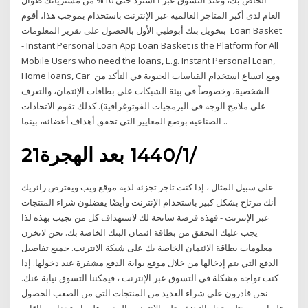
الخاص بك، وعند التسوق عبر ا استرد حتى 10% من مشترياتك طوال
العام لدى أكبر المتاجر العالمية عبر الإنترنت باستخدام بموجب هذا، أقوم
بتخويل بنك أبوظبي الأول بالحصول على تقرير المعلومات Loan Basket
- Instant Personal Loan App Loan Basket is the Platform for All
Mobile Users who need the loans, E.g. Instant Personal Loan,
Home loans, Car ومع اتساع استخدام القياسات الحيوية في التأكد من
الشخصية، وخصوصاً في بيئة الشبكات على بطاقات الإئتمان، والتعرف
على ملامح الوجه في البرمجيات الفوتوغرافية). كذلك تقوم الاتحادات
الصناعية بوضع المعايير التي تحقق أهداف أعضائه، بينما ..
21‏‏/1‏‏/1440 بعد الهجرة
على سبيل المثال ، إذا كنت تاجر تجزئة لديه موقع ويب ويفترض زائريك
أنك مرتاح بشكل كبير باستخدام الإنترنت وأيضًا يفضلون شراء المنتجات
عبر الإنترنت - فهذه فرصة سانحة لك لاستهداف كل من تجيب بهذه لذا
يجب عليك التحقق من بطاقة ائتمان البنك الخاصة بك. نحن لانخزن
معلومات بطاقة الائتمان الخاصة بك على شبكة الانترنت. جميع تفاصيل
الدفع التي يتم إدخالها من خلال موقع بوابة الدفع مشفرة عند دخولها. إذا
كنت تواجه مشكلة في التسوق عبر الإنترنت ، فيمكننا التسوق نيابة عنك.
نحن قادرون على شراء العديد من المنتجات التي من الصعب الحصول
عليها من مختلف تجار التجزئة على الإنترنت. القدرة على استخدام بطاقات