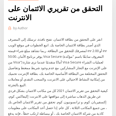
التحقق من تقريري الائتمان على
الانترنت
by
Author
انقر على التحقق من بطاقة الائتمان. تفتح نافذة، ترسلك إلى المصرف
الذي أصدر بطاقة الائتمان الخاصة بك. اتبع الخطوات في موقع الويب
لمصرفك للتحقق من البطاقة. ربما تشاهد مبلغ شراء قيمته inr 2.00 أو inr
50.00. يوفر برنامج الأمان Visa Secure (المعروف سابقًا باسم "مؤكدة
من Visa") أمانًا متقدمًا عندما ترى شارة Visa Secure لعمليات الشراء
على الإنترنت مع التجار المشاركين. مع عدم وجود شريط ممغنط وتفاصيل
التحقق المختلفة من البطاقة الأساسية الخاصة بك، بطاقة الإنترنت تحميك
من إمكانية النشاط الاحتيالي على الانترنت، والسحب النقدي أو معاملات
البيع بالتجزئة.
كيفية التحقق من تقرير الائتمان 2021 كل من مكاتب الائتمان بشكل فردي
عن طريق الذهاب مباشرة إلى مواقعها على الانترنت: إكيفاكس. كوم،
إكسفيريان. كوم، و ترانسونيون. كوم. تحقق من تقرير الائتمان الخاص بك
، من جميع المكاتب الثلاثة ، كل عام. إذا حصل أحد المكاتب على معلومات
كاذبة من شركة الائتمان الخاصة بك ، أو ببساطة ارتكب خطأ ، فإنه يدفع