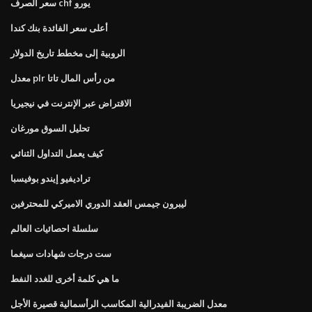
سعر الصرف chf يورو
أعلى سعر الفائدة بنك كندا
الروبية إلى مخطط تاريخ الدولار
معدل plr من رأس المال تاتا
الاقتراض عبر الإنترنت في نيجيريا
تحليل السوق مورغان
كيف يعمل التداول الثنائي
تراديفيو إيندو بوفيسبا
ليبرون جيمس العقد الدوري الاميركي للمحترفين
سلسلة احصائيات العالم
ست درجات شهادات سيغما
ما هي كلمة أخرى للغدد النفط
معدل الضريبة الفيدرالية المكاسب الرأسمالية قصيرة الأجل