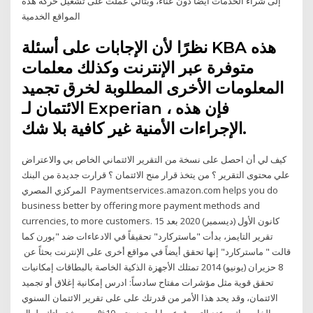
إلى شراء الخدمات أيضًا دون عناء، وبتالي عملت على تشغيل حركة هذه
المواقع الخدمية
نظرًا لأن الإجابات على أسئلة KBA هذه
متوفرة عبر الإنترنت وكذلك معلمات
المعلومات الأخرى المطلوبة لخرق تجميد
الائتمان لـ Experian ، فإن هذه
الإجراءات الأمنية غير كافية بلا شك.
كيف لي أن احصل على نسخة من التقرير الائتماني الخاص بي والاعتراض
علي محتوى التقرير ؟ من يتخذ قرار منح الائتمان ؟ قرارت جديدة من البنك
المركزي المصري Paymentservices.amazon.com helps you do
business better by offering more payment methods and
currencies, to more customers. 15 كانون الأول (ديسمبر) 2020 بعد
تقرير التايمز، بدأت "ماستركارد" تحقيقاً في الادعاءات ضد "بورن كما
قالت " ماستركارد" إنها تحقق أيضاً في مواقع أخرى على الإنترنت بحثاً عن
8 حزيران (يونيو) 2014 تمتلك الأجهزة الذكية الخاصة بالبطاقات إمكانيات
تحقق قوية مثل مؤشرات مفتاح سادساً: ادرس إمكانية إغلاق أو تجميد
الائتمان، وقد يحد هذا الأمر من قدرتك على على تقرير الائتمان السنوي