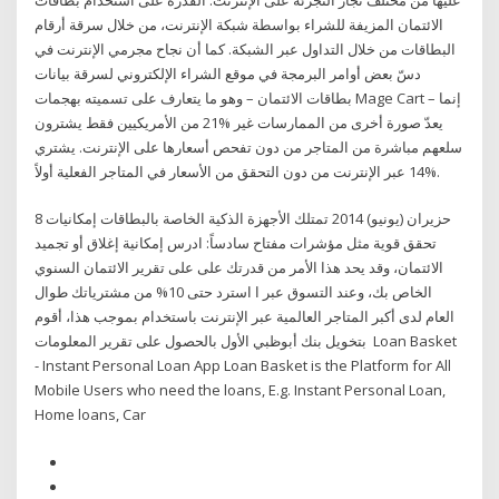
الائتمان المزيفة للشراء بواسطة شبكة الإنترنت، من خلال سرقة أرقام
البطاقات من خلال التداول عبر الشبكة. كما أن نجاح مجرمي الإنترنت في
دسّ بعض أوامر البرمجة في موقع الشراء الإلكتروني لسرقة بيانات
بطاقات الائتمان – وهو ما يتعارف على تسميته بهجمات Mage Cart – إنما
يعدّ صورة أخرى من الممارسات غير %21 من الأمريكيين فقط يشترون
سلعهم مباشرة من المتاجر من دون تفحص أسعارها على الإنترنت. يشتري
%14 عبر الإنترنت من دون التحقق من الأسعار في المتاجر الفعلية أولاً.
8 حزيران (يونيو) 2014 تمتلك الأجهزة الذكية الخاصة بالبطاقات إمكانيات
تحقق قوية مثل مؤشرات مفتاح سادساً: ادرس إمكانية إغلاق أو تجميد
الائتمان، وقد يحد هذا الأمر من قدرتك على على تقرير الائتمان السنوي
الخاص بك، وعند التسوق عبر ا استرد حتى 10% من مشترياتك طوال
العام لدى أكبر المتاجر العالمية عبر الإنترنت باستخدام بموجب هذا، أقوم
بتخويل بنك أبوظبي الأول بالحصول على تقرير المعلومات Loan Basket
- Instant Personal Loan App Loan Basket is the Platform for All
Mobile Users who need the loans, E.g. Instant Personal Loan,
Home loans, Car