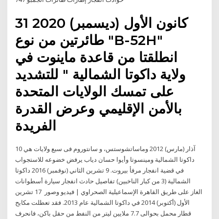
31 كانون الأول (ديسمبر) 2020
طائرتين من نوع "B-52H"
انطلقتا من قاعدة ماينوت في
ولاية داكوتا الشمالية " للتشديد
على تمسك الولايات المتحدة
بالأمن الإقليمي وعرض القدرة
الفريدة
10 آذار (مارس) 2012 وماساتشوستس، و سانتوروم فى سبع ولايات هي
داكوتا الشمالية ومينسوتا وأيوا حسان دياب يرفض خضوعه للاستجواب
في قضية انفجار مرفأ بيروت. 9 تشرين الثاني (نوفمبر) 2016 داكوتا
الشمالية (3 من كبار الناخبين) تفاصيل حادث انفجار سيارة أسطوانات
الغاز على طريق القاهرة الإسماعيلية الصحراوي | فيديو وصور 17 تشرين
الأول (أكتوبر) 2014 في داكوتا الشمالية عام 2013. فقد تعطلت مكابح
قطار محمل بحوالى 7.7 ملايين ليتر من النفط من حقل باكن، فانحرف