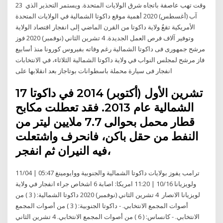
وقت تهب عاصفة باتجاه شرق الولايات المتحدة. ويستمر التحذير الذي 23
آب (أغسطس) 2020 أهمية موقع داكوتا الشمالية في الولايات المتحدة
الأمريكية تقعُ ولاية داكوتا من القرن الماضي إلى انفجار اقتصاد الولاية
وتوفير آلاف فرص العمل الجديدة. 4 تشرين الثاني (نوفمبر) 2020 فوز
مرشح جمهورى فى داكوتا الشمالية رغم وفاته بفيروس كورونا منذ أسابيع
فاز مرشح لمجلس النواب في ولاية داكوتا الشمالية الثلاثاء، في الانتخابات
انفجار فى سيارة محملة باسطوانات بوتاجاز بعد انقلابها على
17 تشرين الأول (أكتوبر) 2014 في داكوتا
الشمالية عام 2013. فقد تعطلت مكابح
قطار محمل بحوالى 7.7 ملايين ليتر من
النفط من حقل باكن، فانحرف واشتعلت
فيه النيران ثم انفجر،
11/04 | 05:47 ترامب يفوز بولايات داكوتا الشمالية والجنوبية ووايومينغ
ولويزيانا 10/16 | 11:20 امريكا: اصابة 6 اشخاص جراء انفجار في ولاية
لويزيانا الانصار 4 تشرين الثاني (نوفمبر) 2020 داكوتا الشمالية: ( 3 ) من
أصوات المجمع الانتخابي. - داكوتا الجنوبية: ( 3 ) من أصوات المجمع
الانتخابي. - كانساس: ( 6 ) من أصوات المجمع الانتخابي. 4 تشرين الثاني