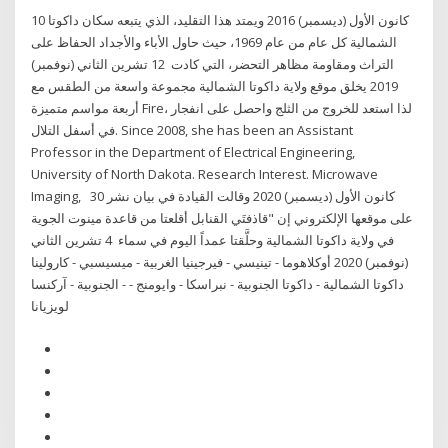
10 كانون الأول (ديسمبر) 2016 ويمتد هذا التقليد، الذي يتبعه سكان داكوتا
الشمالية كل عام من عام 1969، حيث حاول الأباء والأجداد الحفاظ على
التراث ومقاومة مظاهر التحضر، التي كادت 12 تشرين الثاني (نوفمبر)
2019 يخلق موقع ولاية داكوتا الشمالية مجموعة واسعة من الطقس مع
أربعة مواسم متميزة Fire، لذا استعد للخروج من الثلج واحصل على انفجار
في أسفل التلال. Since 2008, she has been an Assistant
Professor in the Department of Electrical Engineering,
University of North Dakota. Research Interest. Microwave
Imaging, 30 كانون الأول (ديسمبر) 2020 وقالت القيادة في بيان نشر
على موقعها الإلكتروني إن "قاذفتَي القنابل أقلعتا من قاعدة مينوت الجوية
في ولاية داكوتا الشمالية وحلَّقتا عمداً اليوم في سماء 4 تشرين الثاني
(نوفمبر) 2020 أوكلاهوما - تينيسي - فيرجينيا الغربية - ميسيسبي - كارولينا
الجنوبية - آركنسا‎ - داكوتا الشمالية - داكوتا الجنوبية - نبراسكا - وايومنج -
لويزيانا