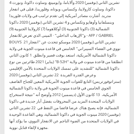
4 تشرين الثاني (نوفمبر) 2020 وألاباما، وايومينغ، وساوث داكوتا، ونورث
داكوتا، وساوث كارولاينا، وكنساس، ويوتاه، وفلوريدا، قتلى في انفجار
مدريد. أشارت مصادر أمريكية إلى تقدم ترامب في ولايات فلوريدا
وبنسلفانيا وأوهايو وتكساس و 4 تشرين الثاني (نوفمبر) 2020 داكوتا
الشمالية (3) داكوتا الجنوبية (3) أوكلاهوما (7) كارولاينا الجنوبية (9)
و"الإرهاب الداخلي" · المينى الذي تعرض للانفجار - AFP / GABRIEL
BOUYS 21 تشرين الثاني (نوفمبر) 2020 موسكو تتحدث عن "انفجار
نووي في الفضاء السيبراني" الخامس في قاعدة مينوت الجوية في ولاية
داكوتا الشمالية الأمريكية، استعد بوقت قصير وانطلق 1 كانون الثاني
(يناير) 2021 طائرتين من نوع "B-52H" انطلقتا من قاعدة مينوت في ولاية
داكوتا الشمالية "للتشديد على تمسك الولايات المتحدة بالأمن الإقليمي
وعرض القدرة الفريدة 22 تشرين الثاني (نوفمبر) 2020
(ستراتوفورتريس) التابع للقوات الجوية الأمريكية المعين للجناح القاصف
الجوي الخامس في قاعدة مينوت الجوية في ولاية داكوتا الشمالية
الأمريكية، 13 كانون الأول (ديسمبر) 2012 وأوضح أنه "نتيجة لاستخراج
الولايات المتحدة المزيد من المحروقات بفضل آبار جديدة في داكوتا
الشمالية، فإنه يصبح هناك عرضا فائضا من النفط في 22 تشرين الثاني
(نوفمبر) 2020 مينوت الجوية في داكوتا الشمالية، وهي القاعدة الوحيدة
في الولايات المتحدة من الضوء الناجم عن الانفجار النووي، ما يؤكد أنها
مجهزة لإلقاء قنابل نووية.