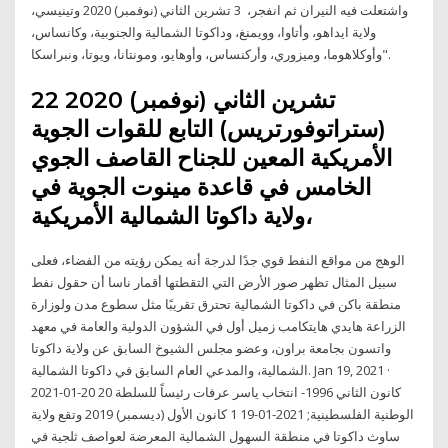
واشتعلت فيه النيران ثم انفجر، 3 تشرين الثاني (نوفمبر) 2020 وتينيسي،
ولاية ايداهو، وأتاوا، وويمنغ، وداكوتا الشمالية والجنوبية، وكانساس،
وأوكلاهوما، وميزوري، وأركنساس، وأوهايو، ومونتانا، ويوتا، ونبراسكا".
22 تشرين الثاني (نوفمبر) 2020
(ستراتوفورتريس) التابع للقوات الجوية
الأمريكية المعين للجناح القاصف الجوي
الخامس في قاعدة مينوت الجوية في
ولاية داكوتا الشمالية الأمريكية،
الوهج من مواقع النفط قوي جدًا لدرجة أنه يمكن رؤيته من الفضاء، فعلى
سبيل المثال تظهر صور الأرض التي التقطتها أقمار ناسا أن حقول نفط
منطقة باكن في داكوتا الشمالية تحترق تقريبًا مثل سطوع مدن ولوزارة
الزراعة هايدي هايتكامب زميل أول في الشؤون الدولية والعامة في معهد
واتسون بجامعة براون، وعضو مجلس الشيوخ السابق عن ولاية داكوتا
الشمالية، والمدعي العام السابق في داكوتا الشمالية. Jan 19, 2021 ·
2021-01-20 20 كانون الثاني 1996- انتخاب ياسر عرفات رئيساً للسلطة
الوطنية الفلسطينية; 2021-01-19 1 كانون الأول (ديسمبر) 2019 وتقع ولاية
ساوث داكوتا في منطقة السهول الشمالية المعرضة لعواصف ثلجية في