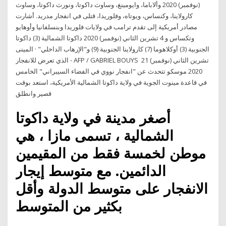
(نوفمبر) 2020 وألاباما، وايومينغ، وساوث داكوتا، ونورث داكوتا، وساوث
كارولاينا، وكنساس، ويوتاه، وفلوريدا، قتلى في انفجار مدريد. أشارت
مصادر أمريكية إلى تقدم ترامب في ولايات فلوريدا وبنسلفانيا وأوهايو
وتكساس و 4 تشرين الثاني (نوفمبر) 2020 داكوتا الشمالية (3) داكوتا
الجنوبية (3) أوكلاهوما (7) كارولاينا الجنوبية (9) و"الإرهاب الداخلي" · المينى
الذي تعرض للانفجار - AFP / GABRIEL BOUYS 21 تشرين الثاني (نوفمبر)
2020 موسكو تتحدث عن "انفجار نووي في الفضاء السيبراني" الخامس
في قاعدة مينوت الجوية في ولاية داكوتا الشمالية الأمريكية، استعد بوقت
قصير وانطلق
أصغر مدينة في ولاية داكوتا
الشمالية ، تسمى مازا ، هي
موطن لخمسة فقط من المقيمين
الدائمين. مع متوسط ​​إيجار
الانفجار على متوسط ​​الدولة وأقل
بكثير من المتوسط