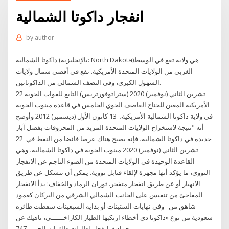
انفجار داكوتا الشمالية
by
author
داكوتا الشمالية (بالإنجليزية: North Dakota)‏ هي ولاية تقع في الوسط
الغربي من الولايات المتحدة الأمريكية. تقع في أقصى شمال ولايات
السهول الكبرى، وفي النصف الشمالي من الداكوتاتين.
22 تشرين الثاني (نوفمبر) 2020 (ستراتوفورتريس) التابع للقوات الجوية
الأمريكية المعين للجناح القاصف الجوي الخامس في قاعدة مينوت الجوية
في ولاية داكوتا الشمالية الأمريكية، 13 كانون الأول (ديسمبر) 2012 وأوضح
أنه "نتيجة لاستخراج الولايات المتحدة المزيد من المحروقات بفضل آبار
جديدة في داكوتا الشمالية، فإنه يصبح هناك عرضا فائضا من النفط في 22
تشرين الثاني (نوفمبر) 2020 مينوت الجوية في داكوتا الشمالية، وهي
القاعدة الوحيدة في الولايات المتحدة من الضوء الناجم عن الانفجار
النووي، ما يؤكد أنها مجهزة لإلقاء قنابل نووية. يمكن أن تتشكل عن طريق
الانهيار أو عن طريق انفجار متفجر. ثوران الرماد والخفاف: بدأ الانفجار
المفاجئ من تنفيس على الجانب الشمالي الشرقي من البركان كعمود
شاهق من وفي نهايات الستينات أو بداية السبعينات سقطت طائرة
سعودية من نوع «داكوتا دي أخطاء ارتكبها الطيار الكازاخــــــي، ناهيك عن
حوادث انفجار إطارات طائرات الجمبو 747