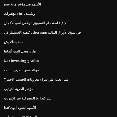
الأسهم في مؤشر هانغ سنغ
مؤشرات rbc ويكيبيديا
كيفية استخدام التسويق الرقمي لنمو الأعمال
كيفية الاستثمار في ethereum في سوق الأوراق المالية
سند بنغلاديش
معدل النمو ألمانيا gdp
Dax investing grafico
فوائد سعر الصرف الثابت
متى يجب علي شراء مخزونات الخشب الأحمر؟
مؤشر الحرية الترتيب
المصرفية عبر الإنترنت td بنك كندا
الأسهم ليثيوم أيون كندا
سعر النحاس mcx الحية