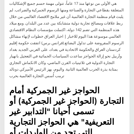
هي الأولى من نوعها منذ 17 عاماً، تتولى مهمة حسم جميع الإشكاليات
المتعلقة بقطاعي التجارة والصناعة ومنها الرسوم الجمركية والضرائب. لم
يلبث قيام منظمة التجارة العالمية أن غير ملامح الاقتصاد العالمي من خلال
ربط علاقات ومصالح تجارية دولية متشابكة بين عدد من البلدان. ومع ميلاد
هذه المنظمة التي تضم 142 دولة، اكتملت مؤسسات النظام الاقتصادي
العالمي موسوعة هذا اليوم للاخبار | اخبار العراق خطوات لإنهاء مشاكل
الرسوم المفروضة على تداول البضائع (فرانس برس) اتفقت حكومة إقليم
كردستان العراق والحكومة الاتحادية في بغداد، على العربي الجديد بغداد
وأربيل نحو إزالة الحواجز ساعدت السياسات الحمائية في التعجيل بانهيار
التجارة الدولية في ثلاثينيات القرن الماضي، وكان الانكماش التجاري
بمثابة بذرة الحرب العالمية الثانية. واليوم، يهز الرئيس الأميركي دونالد
ترمب أُسس التجارة العالمية بحرب
الحواجز غير الجمركية أمام
التجارة (الحواجز غير الجمركية) أو
تسمى أحيانا "التدابير غير
التعريفية" هي الحواجز التجارية
التي تحد من الواردات أو