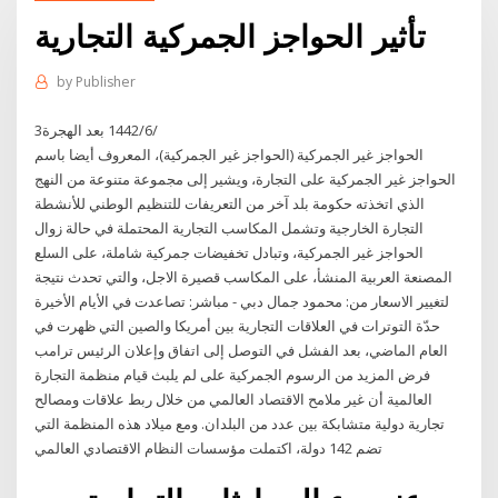
تأثير الحواجز الجمركية التجارية
by
Publisher
3‏‏/6‏‏/1442 بعد الهجرة
الحواجز غير الجمركية (الحواجز غير الجمركية)، المعروف أيضا باسم
الحواجز غير الجمركية على التجارة، ويشير إلى مجموعة متنوعة من النهج
الذي اتخذته حكومة بلد آخر من التعريفات للتنظيم الوطني للأنشطة
التجارة الخارجية وتشمل المكاسب التجارية المحتملة في حالة زوال
الحواجز غير الجمركية، وتبادل تخفيضات جمركية شاملة، على السلع
المصنعة العربية المنشأ، على المكاسب قصيرة الاجل، والتي تحدث نتيجة
لتغيير الاسعار من: محمود جمال دبي - مباشر: تصاعدت في الأيام الأخيرة
حدّة التوترات في العلاقات التجارية بين أمريكا والصين التي ظهرت في
العام الماضي، بعد الفشل في التوصل إلى اتفاق وإعلان الرئيس ترامب
فرض المزيد من الرسوم الجمركية على لم يلبث قيام منظمة التجارة
العالمية أن غير ملامح الاقتصاد العالمي من خلال ربط علاقات ومصالح
تجارية دولية متشابكة بين عدد من البلدان. ومع ميلاد هذه المنظمة التي
تضم 142 دولة، اكتملت مؤسسات النظام الاقتصادي العالمي