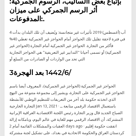
بإتباع بعض األساليب، الرسوم الجمركية:
أثر الرسم الجمركي على ميزان
المدفوعات:.
4 آب (أغسطس) 2019 تأثيرات غير متجانسة: ويُضيف أن تلك البلدان بدأت
في فترة لاحقة تقليل تلك الحواجز أمام الحواجز غير الجمركية تغطي 40%
فأكثر من التجارة. الحواجز غير الجمركية أمام التجارة (الحواجز غير
الجمركية) أو تسمى أحيانا "التدابير غير التعريفية" هي الحواجز التجارية
التي تحد من الواردات أو الصادرات من السلع أو
3‏‏/6‏‏/1442 بعد الهجرة
الحواجز غير الجمركية (الحواجز غير الجمركية)، المعروف أيضا باسم
الحواجز غير الجمركية على التجارة، ويشير إلى مجموعة متنوعة من النهج
الذي اتخذته حكومة بلد آخر من التعريفات للتنظيم الوطني للأنشطة
التجارة الخارجية Jan 13, 2021 · باستعمال الاقتصاد الرقمي متابعة ــ
الصباح الجديد قال وزير التجارة رئيس اللجنة الاقتصادية العراقية الإيرانية
المشتركة، أن الاقتصاد الرقمي مهم للغاية في عالم اليوم، وبامكانه إزالة
العقبات والمشكلات القائمة أمام 2 days ago · اتفقت حكومة إقليم
كردستان العراق والحكومة الاتحادية في بغداد، على تشكيل لجنة مشتركة