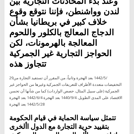
وعند بدء المحادثات التجارية بين
لندن وواشنطن، فإننا نتوقع وقوع
خلاف كبير في بريطانيا بشأن
الدجاج المعالج بالكلور واللحوم
المعالجة بالهرمونات، لكن
الحواجز التجارية غير الجمركية
تتجاوز هذه
29‏‏/5‏‏/1442 بعد الهجرة وثانياً، من المقرر أن تستفيد التجارة من
التخفيضات متعددة الأطراف للتعريفات الجمركية وغيرها من الحواجز غير
الجمركية (على سبيل المثال، حصص الواردات) كما من شأنها أن تحسن
الاقتصاد على المدى الطويل. 4‏‏/9‏‏/1440 بعد الهجرة 4‏‏/6‏‏/1442 بعد الهجرة
28‏‏/5‏‏/1442 بعد الهجرة
تتمثل سياسة الحماية في قيام الحكومة
بتقييد حرية التجارة مع الدول األخرى