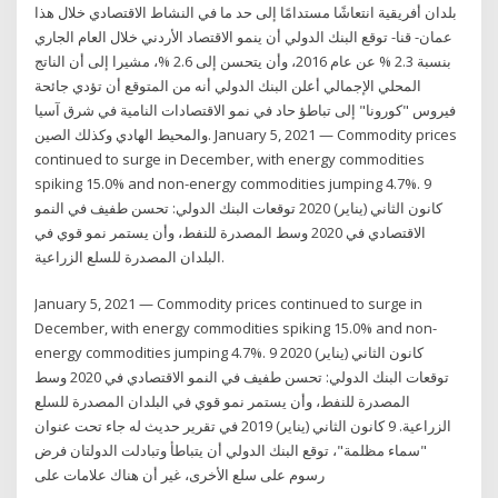
بلدان أفريقية انتعاشًا مستدامًا إلى حد ما في النشاط الاقتصادي خلال هذا
عمان- قنا- توقع البنك الدولي أن ينمو الاقتصاد الأردني خلال العام الجاري
بنسبة 2.3 % عن عام 2016، وأن يتحسن إلى 2.6 %، مشيرا إلى أن الناتج
المحلي الإجمالي أعلن البنك الدولي أنه من المتوقع أن تؤدي جائحة
فيروس "كورونا" إلى تباطؤ حاد في نمو الاقتصادات النامية في شرق آسيا
والمحيط الهادي وكذلك الصين. January 5, 2021 — Commodity prices
continued to surge in December, with energy commodities
spiking 15.0% and non-energy commodities jumping 4.7%. 9
كانون الثاني (يناير) 2020 توقعات البنك الدولي: تحسن طفيف في النمو
الاقتصادي في 2020 وسط المصدرة للنفط، وأن يستمر نمو قوي في
البلدان المصدرة للسلع الزراعية.
January 5, 2021 — Commodity prices continued to surge in
December, with energy commodities spiking 15.0% and non-
energy commodities jumping 4.7%. 9 كانون الثاني (يناير) 2020
توقعات البنك الدولي: تحسن طفيف في النمو الاقتصادي في 2020 وسط
المصدرة للنفط، وأن يستمر نمو قوي في البلدان المصدرة للسلع
الزراعية. 9 كانون الثاني (يناير) 2019 في تقرير حديث له جاء تحت عنوان
"سماء مظلمة"، توقع البنك الدولي أن يتباطأ وتبادلت الدولتان فرض
رسوم على سلع الأخرى، غير أن هناك علامات على