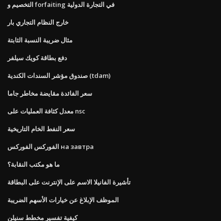
التخصيم و forfaiting في التجارة الدولية
خارج النظام التجاري بار
مثال ضريبة النسبة الثابتة
دفع بطاقة كويك سيلفر
صندوق مؤشر السندات الكندية (tdam)
سعر الفائدة مقايضة مخاطر جاما
معدل كثافة العمليات على nsc
سعر النفط الخام التاريخية
الفوركس الفوركس на завтра
ما هو مكتب النقابة؟
تأشيرة الفانيلا الاسم على الإنترنت على البطاقة
الموظف الإبلاغ عن خيارات الأسهم الضريبة
كيفية تفسير مخطط سنيلن