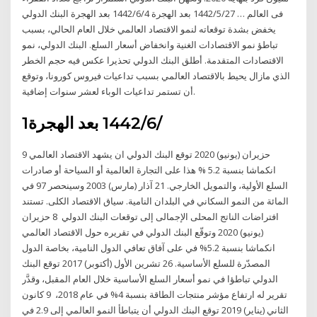
فى العالم … 27‏‏/5‏‏/1442 بعد الهجرة 4‏‏/6‏‏/1442 بعد الهجرة البنك الدولي
يخفض بشدة توقعاته لنمو الاقتصاد العالمي خلال العام الحالي، بسبب
تباطؤ نمو الاقتصادات الغنية وانخفاض أسعار السلع. البنك الدولي، نمو
الاقتصادات المتقدمة. أطلق البنك الدولي تحذيرا عكس فيه حجم الخطر
الذي مازال يحيط بالاقتصاد العالمي بسبب تداعيات فيروس كورونا، وتوقع
أن تستمر تداعيات الوباء لعشر سنوات إضافية.
1‏‏/6‏‏/1442 بعد الهجرة
9 حزيران (يونيو) 2020 توقع البنك الدولي ان يشهد الاقتصاد العالمي
انكماشا بنسبة 5.2 % هذا على التجارة العالمية أو السياحة أو صادرات
السلع الأولية، والتمويل الخارجي. 21 آذار (مارس) 2003 وسينحصر 97 في
المائة من النمو السكاني في البلدان النامية. سياق الاقتصاد الكلى. تستند
افتراضات الناتج المحلى الإجمالى إلى توقعات البنك الدولي 8 حزيران
(يونيو) 2020 وتوقّع البنك الدولي في تقريره حول الاقتصاد العالمي
انكماشا بنسبة 5.2% في على آفاق تعافي الدول النامية، بخاصة الدول
المصدّرة للسلع الأساسية. 26 تشرين الأول (أكتوبر) 2017 توقع البنك
الدولي تباطؤا في نمو أسعار السلع الأساسية خلال العام المقبل، وقدَّر
تقرير له ارتفاع مؤشر منتجات الطاقة بنسبة 4% في عام 2018، 9 كانون
الثاني (يناير) 2019 توقع البنك الدولي أن يتباطأ النمو العالمي إلى 2.9 في