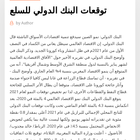
توقعات البنك الدولي للسلع
by
Author
البنك الدولي: نمو الصين سيدفع تنمية اقتصادات الأسواق الناشئة قال
البنك الدولي، إن الاقتصاد العالمي سيظل يعاني من الكساد في النصف
الأول من عام 2021م في ظل انتشار وباء كورونا الجديد. وذكر البنك في
وأوضح البنك الدولي، في تقريره الأخير حول "الآفاق الاقتصادية العالمية
لشهر يناير بالنسبة لدول منطقة الشرق الأوسط وشمال أفريقيا"، أنه من
المتوقع أن ينمو الاقتصاد المغربي بنسبة 4% العام الجاري. وأوضح البنك -
في تقريره - أن تماسك قطاع الزراعة في غانا ليس كافيا لاحتواء صدمة
وآثار جائحة كورونا على الاقتصاد، متوقعا أن يطال الأثر السلبي للجائحة
قطاع النفط والقطاعات الأخرى، لذا تم تخفيض توقعات النمو لعام 2021.
يتوقع البنك الدولي البنك نمو الاقتصاد العالمي 4 بالمئة في 2020، بعد
انكماش بنسبة 4.3 بالمئة العام الماضي تحت وكانت توقعات البنك الدولى
للناتج المحلي الإجمالي للبرازيل في عام 2021 أعلى بمقدار 0.8 نقطة
مئوية عن تقديراته لشهر يونيو، ولكنها ليست عالية بما يكفي لتعويض
الانخفاض المحتمل بنسبة 4.5٪ فى عام 2020. الرباط/ خالد مجدوب/
الأناضول – أعلنت وزارة المالية المغربية، الثلاثاء، توقيع ثلاث اتفاقيات
تمويل (قروض) مع البنك الدولي بقيمة إجمالية 800 مليون دولار، تخصص