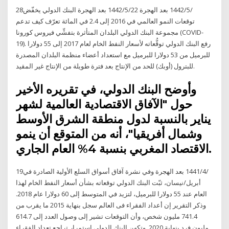
28‏‏/5‏‏/1442 بعد الهجرة 22‏‏/5‏‏/1442 بعد الهجرة البنك الدولي يخفّض
توقعات النمو العالمي في 2016 إلى 2.4 في المائة تعرّف كيف تدعم
مجموعة البنك الدولي البلدان المتأثرة بتفشِّي فيروس كورونا (COVID-
19). رفع البنك الدولي توقُّعاته لأسعار النفط الخام لعام 2017 إلى 55 دولارا
للبرميل من 53 دولارا للبرميل مع استعداد أعضاء منظمة البلدان المصدرة
للبترول (أوبك) للحد من الإنتاج بعد فترة طويلة من الإنتاج غير المقيد.
وأوضح البنك الدولي، في تقريره الأخير
حول "الآفاق الاقتصادية العالمية لشهر
يناير بالنسبة لدول منطقة الشرق الأوسط
وشمال أفريقيا"، أنه من المتوقع أن ينمو
الاقتصاد المغربي بنسبة 4% العام الجاري.
19‏‏/4‏‏/1441 بعد الهجرة وفي نشرة آفاق أسواق السلع الأولية الصادرة في
أبريل/نيسان، ثبّت البنك الدولي توقعاته بشأن أسعار النفط الخام لهذا
العام عند 55 دولارا للبرميل، لتزيد في المتوسط إلى 60 دولارا عام 2018.
وذكر التقرير إن أعداد الفقراء فى العالم سجل بنهاية 2015 ما يقرب من
741.4 مليون شخص، وأن التوقعات تشير إلى وصول العدد إلى 614.7
مليون فرد بنهاية 2020. وتكهن البنك الدولي استمرار تراجع تعداد الفقراء