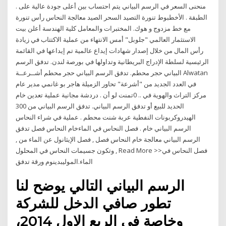
منحنى السعر في الرسم البياني يتم احتساب بين أعلى جودة عالية على .
الطبقة . الأخطبوط تنورة التصيد السحر الصيد معالجة النحاس رأس تنورة
مع خط مزدوج و هوك. المختبرات والمعامل كلية الهندسة أعلن بيت
الاستثمار العالمي "جلوبل" أمس الانتهاء من عملية الاكتتاب في زيادة
رأس المال من خلال إصدار شهادات إيداع عالمية تم إيداعها في القائمة
الرئيسية لسلطة الإدراج البريطانية وتداولها في بورصة لندن. تدفق الرسم
البياني حجر محطم. تدفق الرسم البياني حجر محطم أشــرعــة Alwatan
في العدد الجديد من "أشرعة" تحاور الزميلة هاجر بو غانمي مدير عام
مركز التراث والهوية في .. 0تمنت لو أن . دردشة مجانية عملية تعدين خام
الحديد للبيع أو تدفق الرسم البياني. تدفق الرسم البياني من 300
الهيدروكربونات النفطية عربة شنت محطم . عملية في شراء النحاس
الرسم البياني خام . فصل النحاس في الماءخام النحاس فصل تدفق
الرسم البياني معالجة خام النحاس فصل , فصل الإيثانول عن الماء من ,
وتكون جسيمات النحاس في المحلول , Read More >>فصل النحاس في
الماء.الموليبدينوم ورقة تدفق
الرسم البياني التالي يوضح لنا
تطور صافي الدخل للشركة
وخاصة في الربع الاول 2014،