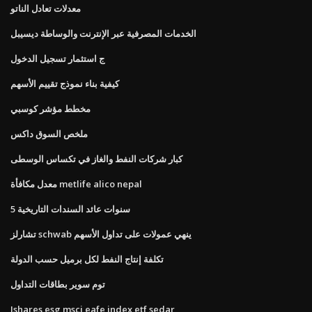
معدلات تعادل الناتو
الخدمات المصرفية عبر الإنترنت والوساطة ديسيبل
ج استثمار تسجيل الدخول
كيفية بناء نموذج تقييم الأسهم
مخطط مؤشر كوسبي
ملخص السوق داكس
كبار شركات النفط والغاز في تكساس الوسطى
معدل مكافأة metlife alico nepal
5 سنوات عائد السندات التاريخية
تشارلز schwab ينهي عمولات على تداول الأسهم
تكلفة إنتاج النفط لكل برميل حسب الدولة
توم سوير بطاقات التداول
Ishares esg msci eafe index etf sedar