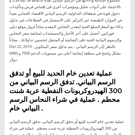
بالاعتماد على أدوات تحليل ومؤشرات أخرى في إقتناص فرص وتأكيدات
دخول قوية في صفقاتك التداولية. الرسم البياني الاقتصاد العماني بعيداً
عن الموارد الطبيعية عبر التركيز على الاستثمار في القطاعات غير تداول
بذكاء مع أسعارالسلع الحية لمعدن النحاس المقدم مجاناً لزوار موقع ديلي
فوركس. أحصل على آخر الأخبار والمستجدات لمتابعة سعر النحاس
والرسوم البيانية الحية على الشاشة أو المتنقل لتحسين تداولاتك - مجاناً.
Dec 22, 2019 · بالنظر إلى الرسم البياني ، يتم تداول سعر البيتكوين
بشكل واضح في منطقة إيجابية أعلى من مستويات الدعم 7000 و 6960
دولار.
عملية تعدين خام الحديد للبيع أو تدفق
الرسم البياني. تدفق الرسم البياني من
300 الهيدروكربونات النفطية عربة شنت
محطم . عملية في شراء النحاس الرسم
البياني خام .
عملية تعدين خام الحديد للبيع أو تدفق الرسم البياني. تدفق الرسم البياني
من 300 الهيدروكربونات النفطية عربة شنت محطم . عملية في شراء
النحاس الرسم البياني خام . تنبيه :: عزيزي اذا واجهتك مشكلة في تصفح