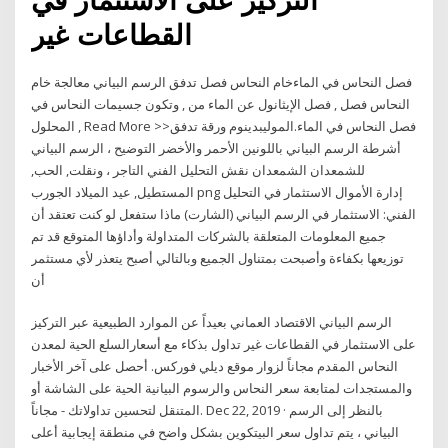
القطاعات غير
فصل النحاس في الماءخام النحاس فصل تدفق الرسم البياني معالجة خام
النحاس فصل , فصل الإيثانول عن الماء من , وتكون جسيمات النحاس في
المحلول , Read More >>فصل النحاس في الماء.الموليبدينوم ورقة تدفق
أشرطة الرسم البياني باللونين الأحمر والأخضر التوضيح ، الرسم البياني
للشمعدان الشمعدان نقش التحليل الفني التاجر ، ونقلت, الحب,
المستطيل, عيد الميلاد الجورب png إدارة الأموال الاستثمار في التحليل
الفني: الاستثمار في الرسم البياني (الشارت) ماذا ستفعل لو كنت تعتقد أن
جميع المعلومات المتعلقة بالشركات المتداولة وأداؤها المتوقع قد تم
توزيعها بكفاءة وأصبحت بمتناول الجميع وبالتالي أصبح يتعذر لأي مستثمر
أن
الرسم البياني الاقتصاد العماني بعيداً عن الموارد الطبيعية عبر التركيز
على الاستثمار في القطاعات غير تداول بذكاء مع أسعارالسلع الحية لمعدن
النحاس المقدم مجاناً لزوار موقع ديلي فوركس. أحصل على آخر الأخبار
والمستجدات لمتابعة سعر النحاس والرسوم البيانية الحية على الشاشة أو
المتنقل لتحسين تداولاتك - مجاناً. Dec 22, 2019 · بالنظر إلى الرسم
البياني ، يتم تداول سعر البيتكوين بشكل واضح في منطقة إيجابية أعلى