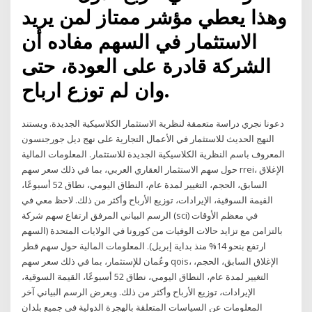
وهذا يعطي مؤشر ممتاز لمن يريد
الاستثمار في السهم مفاده أن
الشركة قادرة على العودة، حتى
وان لم توزع ارباح.
دعونا نجري دراسة متعمقة لنظرية الاستثمار الكلاسيكية الجديدة. ويستند
النهج الحديث للاستثمار في الأعمال التجارية على نهج ديل جورجنسون
المعروف باسم النظرية الكلاسيكية الجديدة للاستثمار. المعلومات المالية
حول سهم الاستثمار العقاري العربي، بما في ذلك سعر سهم rrei، الإغلاق
السابق، الحجم، التغيير لمدة عام، النطاق اليومي، نطاق 52 أسبوعًا،
القيمة السوقية، الإيرادات، توزيع الأرباح وأكثر من ذلك. لاحظ معي في
الرسم البياني المرفق ارتفاع سهم شركة (sci) في معظم الأوقات
بالتزامن مع تزايد حالات الوفيات من كورونا في الولايات المتحدة (السهم
ارتفع بنحو 14% منذ بداية إبريل). المعلومات المالية حول سهم قطر
وعُمان للإستثمار، بما في ذلك سعر سهم qois، الإغلاق السابق، الحجم،
التغيير لمدة عام، النطاق اليومي، نطاق 52 أسبوعًا، القيمة السوقية،
الإيرادات، توزيع الأرباح وأكثر من ذلك. ويعرض الرسم البياني آخر
المعلومات عن السياسات المتعلقة بالهجرة الدولية في جميع بلدان