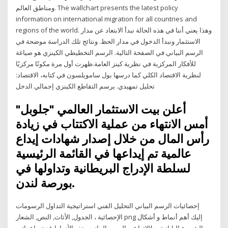
ومناطق العالم. The wallchart presents the latest policy
information on international migration for all countries and
regions of the world. وهذا يعني أننا في هذه الحالة نبدأ الابتعاد عن مدار
الاستثمار ونبدأ الدخول في مدار الحظ. ونتائج تلك الدراسة موضحة في
الرسم البياني في الصفحة التالية. الرسم التخطيطي الكينزي هو صياغة
للأفكار المركزية في نظرية كينز العامة.ظهرت أول مرة مكونًا مركزيًا
لنظرية الاقتصاد الكلي كما درسها بول سامويلسون في كتابه، الاقتصاد:
تحليل تمهيدي. يرسم التقاطع الكينزي إجمالي الدخل
أعلن بيت الاستثمار العالمي "جلوبل"
أمس الانتهاء من عملية الاكتتاب في زيادة
رأس المال من خلال إصدار شهادات إيداع
عالمية تم إيداعها في القائمة الرئيسية
لسلطة الإدراج البريطانية وتداولها في
بورصة لندن.
إحصائيات الرسم البياني التحليل الفني استراتيجية التداول الرسومات
الإحصائية ، الجدول, الأثاث, النص, الشعار png إليك أهم أنماط و أشكال
الشموع اليابانية ودلالاتها في الرسم البياني، هذه الأنماط قد تساعدك و