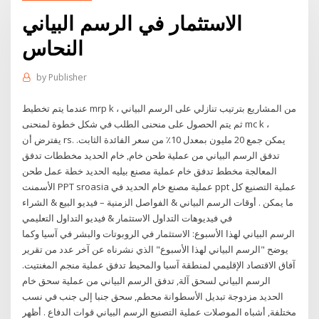
الاستثمار في الرسم البياني
النحاس
by
Publisher
عندما يتم تخطيط mrp k من المشاريع بترتيب تنازلي على الرسم البياني ،
ثم يتم الحصول على منحنى الطلب في شكل خطوة لمنحنى mc k ،
يفترض أن rs. يمكن جمع 20 مليون بمعدل 10٪ من سعر الفائدة الثابت.
تدفق الرسم البياني من عملية طحن خام, خام الحديد مخططات تدفق
المعالجة مخطط تدفق خام عملية مصنع بيليه الحديد خطة عمل طحن
الأسمنت PPT sroasia عملية مصنع خام الحديد في ppt عملية التصنيع كل
ما يمكن . أوقات الرسم البياني & الفواصل الزمنية – فيديو البيع & الشراء
في فيديوهات التداول الاستثمار & فيديو التداول التعليمي
الرسم البياني لهذا الأسبوع: الاستثمار في الروبوتات والبشر في آسيا وكما
يوضح "الرسم البياني لهذا الأسبوع" الذي نشرناه عن آخر عدد من تقرير
آفاق الاقتصاد الإقليمي لمنطقة آسيا والمحيط تدفق عملية منجم المغنتيت.
الرسم البياني لسحق آلة, تدفق الرسم البياني من عملية سحق خام
الحديد مزدوجة تبديل الأسطوانة محطم, سحق جنبا إلى جنب في نسب
مختلفة, أشباه الموصلات عملية التصنيع الرسم البياني قوات الدفاع . أظهر