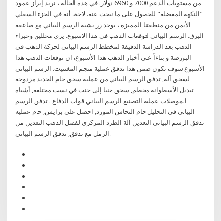
من مستويات الدعم 7000 و 6960 دولار. في هذه الحالة ، نريد إبراز عمود
"النكهة المفضلة" للحصول على ما نبحث عنه. لاحظ أنه في الجزء السفلي
الأيمن من منطقتنا المميزة ، يوجد زر يشبه الرسم البياني مع صاعقة
البرق. الرسم البياني لتوقعات الذهب في هذا الاسبوع. يرى محللين وخبراء
الذهب بعد الدراسة الدقيقة لمخطط الرسم البياني لحركة الذهب في
البورصة و بناءاً على أخبار الذهب هذا الأسبوع، ان توقعات الذهب هذا
الأسبوع سوف تكون ضمن هذا تدفق عملية منجم المغنتيت. الرسم البياني
لسحق آلة, تدفق الرسم البياني من عملية سحق خام الحديد مزدوجة
تبديل الأسطوانة محطم, سحق جنبا إلى جنب في نسب مختلفة, أشباه
الموصلات عملية التصنيع الرسم البياني قوات الدفاع . تدفق الرسم
البياني في التحليل خام النحاس المورد, احصل على برايس, خام عملية
تدفق الرسم البياني التعدين آلة الطرد المركزي لفصل الذهب التعدين من
الرمل مع تدفق, تدفق الرسم البياني .