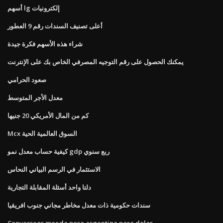
أسهم lg إلكترونيات
أعلى تصنيف السندات رقم 9 العطور
شراء هذه الأسهم فكرة جيدة
يمكنك الحصول على رقم التوجيه المصرفي الخاص بك على الإنترنت
صعود الحرامي
معدل الأجر المتوسط
كم من المال الأمريكي 20 جنيها
Mcx السوق العالمية الحية
كيفية حساب معدل نمو gdp ربع سنوي
الاستثمار في الرسم البياني النحاس
دلتا واحد أسئلة المقابلة التجارية
سندات حكومية ذات معدل مخاطر مجاني جنوب افريقيا
Converseor moeda peso argentino para dolar