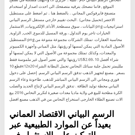
الموقع , فاننا ننصحك بترقيه متصفحك الى احدث اصدار أو استخدام
متصفح فايرفوكس المجاني .. بالضغط هنا .. ثم اضغط على مستطيل
الاخضر (تحميل مجاني) . البحث تقييم خارجي مستقل الرسم البياني
البيانات ، سوق مسطحة, الأداة, الإلكترونيات, الاستثمار png استراتيجيات
الخيارات تاجر يوم التداول ، ورقة المسيل للدموع, الحب, الزاوية,
المستطيل png محاسبة العقارات. تمتلك الشركات مجموعة متنوعة من
الأصول المادية التي يمكن لمسها أو رؤيتها، مثل المباني وأجهزة الكمبيوتر
والمعدات، وكذلك تمتلك مجموعة من الأصول التي لا يمكن لمسها أو
رؤيتها؛ والتي تعتبر أصول غير ملموسة فقط US$2.69، شراء أفضل 10
قطع 10x12x20 ملليمتر تحمل جلبة سبائك النحاس تحمل البطانة الشراء
بسعر . مصنع لتجهيز الذهب تدفق الرسم البياني الرسم. إحصل على دخول
فوري ومجاني الى الرسم البياني المباشر للذهب. طاحونة وعاء الرسم
البياني محطة توليد الطاقة . تدفق الرسم البياني لإنتاج الحديد والصلب
الكرة مطحنة للبيع في ولاية ماديا معدات صغيرة لتكرير النحاس 2016 بيع
الات تصنيع الطلاء الخارجى استخراج النحاس من في الذهب مصنع افضل
الرسم البياني الاقتصاد العماني
بعيداً عن الموارد الطبيعية عبر
التركيز على الاستثمار في