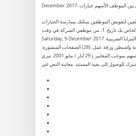
الضريبي من بين الموظف الأسهم خيارات
ين لتعويض الموظفين يمكنك ممارسة الخيارات
الخاصة بك وفقا لشروط خطة خيار الأسهم الموظف الخاص بك تاريخ. 1، من موظفي الشركة في وقت.
Saturday, 9 December 2017. لنا الضريبي من بين الموظف الأسهم خيارات المحاسبة عن المزايا الضريبية
للموظفين خيارات الأسهم والآثار المترتبة على البحوث. جامعة واشنطن ورقة عمل. (28) الصفحات المنشورة:
29 أيار / مايو 2001. تيري j. شيفلين. جامعة كاليفورنيا - إيرفين. - جوائز خيارات الأسهم بموجب المعايير
. اشترك للوصول إلى بقية المستند. معاينة النص غير