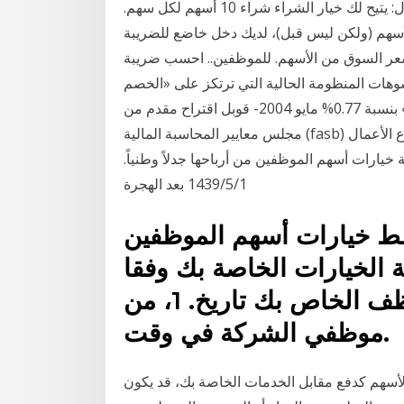
الاجنبى #### ما هو معنى نظام التجارة الدولية. مثال: يتيح لك خيار الشراء شراء 10 أسهم لكل سهم.
أسهم (ولكن ليس قبل)، لديك دخل خاضع للضريبة
سعر السوق من الأسهم. للموظفين.. احسب ضريبة
وهات المنظومة الحالية التي ترتكز على «الخصم
الضريبي». سوق الأسهم السعودية تختتم بارتفاع «تاسي» بنسبة 0.77% مايو 2004- قوبل اقتراح مقدم من
مجلس معايير المحاسبة المالية (fasb) في 31 مارس بمعارضة كبيرة ، وخاصة من قطاع الأعمال
خيارات أسهم الموظفين من أرباحها جدلاً وطنياً.
1‏‏/5‏‏/1439 بعد الهجرة
ط خيارات أسهم الموظفين
الخيارات الخاصة بك وفقا
لشروط خطة خيار الأسهم الموظف الخاص بك تاريخ. 1، من
موظفي الشركة في وقت.
 الأسهم كدفع مقابل الخدمات الخاصة بك، قد يكون