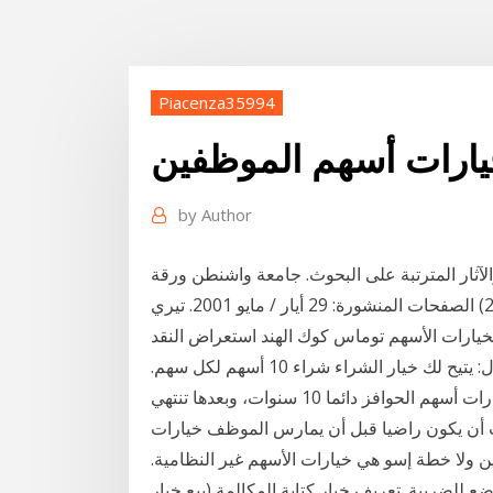
Piacenza35994
يارات أسهم الموظفين
by
Author
لآثار المترتبة على البحوث. جامعة واشنطن ورقة
خيارات الأسهم توماس كوك الهند استعراض النقد
الاجنبى #### ما هو معنى نظام التجارة الدولية. مثال: يتيح لك خيار الشراء شراء 10 أسهم لكل سهم.
وخلافا للخيارات غير القانونية، تكون فترة العرض لخيارات أسهم الحوافز دائما 10 سنوات، وبعدها تنتهي
جب أن يكون راضيا قبل أن يمارس الموظف خيارات
 ولا خطة إسو هي خيارات الأسهم غير النظامية.
وغير الخاضع للضريبة. تعريف خيار كتابة المكالمة (بيع خيار