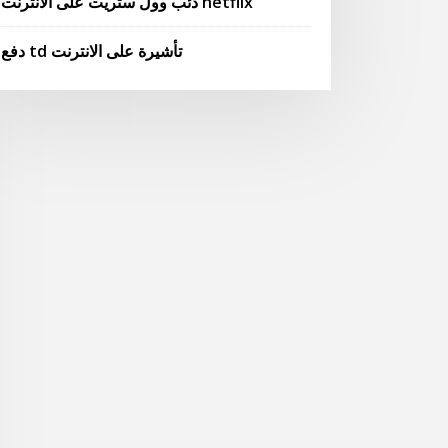
ذئب وول ستريت على الانترنت netflix
دفع td تأشيرة على الانترنت