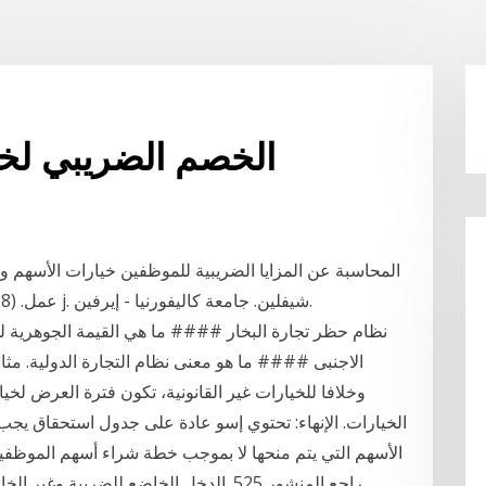
الخصم الضريبي لخ
المحاسبة عن المزايا الضريبية للموظفين خيارات الأسهم وا
عمل. (28) الصفحات المنشورة: 29 أيار / مايو 2001. تيري j. شيفلين. جامعة كاليفورنيا - إيرفين.
نظام حظر تجارة البخار #### ما هي القيمة الجوهرية ل
الخيارات. الإنهاء: تحتوي إسو عادة على جدول استحقاق ي
الأسهم التي يتم منحها لا بموجب خطة شراء أسهم الموظفين
راجع المنشور 525. الدخل الخاضع للضريبة 