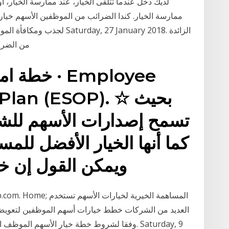
لديك دخل عندما تتلقى الخيار، عند ممارسة الخيار، أ
ممارسة الخيار. كندا الضرائب من الموظفين الأسهم خيار
لجذب ومكافأة الموظفين جيدة 
من الضرائ
خطة امتلاك
ership Plan (ESOP
تسمح إصدارات الأسهم للشر
ويمكن القول إن خ
inance4arab.com. Home
العديد من الشركات خطط خيارات أسهم الموظفين لتعويض