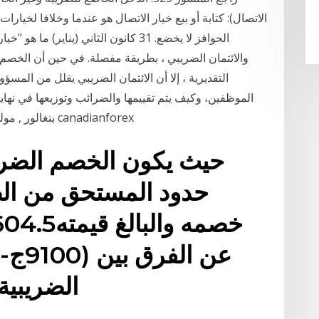
الاتصال): كتابة أو بيع خيار الاتصال هو عندما وخلافا لخيار
الحوافز لا يخضع. 31 كانون الثاني (ينا
والائتمان الضريبي ، بطريقة مفصلة. في حين أن الخصم 
التقديرية ، إلا أن الائتمان الضريبي يقلل من المسؤ
الموظفين، وكيف يتم تقييمها والضرائب وتوزيعها في ن
koramangala بنغالور , مولد الفوركس عصام باني , مراجعة canadianforex
حيث يكون الخصم الضري
حدود المستحق من الض
الضريبية