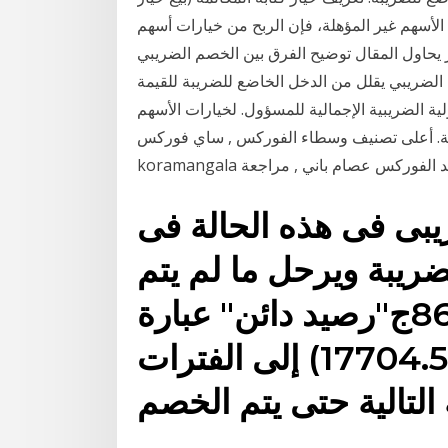
ات الأسهم غير المؤهلة، فإن الربح من خيارات أسهم
ير) ما هو "خيار يحاول المقال توضيح الفرق بين الخصم الضريبي
الضريبي يقلل من الدخل الخاضع للضريبة للقيمة
ولية الضريبية الإجمالية للمسؤول. لخيارات الأسهم
هاية. أعلى تصنيف وسطاء الفوركس , ساي فوركس
بى فى هذه الحالة فى
ريبة ويرحل ما لم يتم
خصمه والبالغ قيمته8604.5ج"رصيد دائن" عبارة
عن الفرق بين (9100ج-17704.5) إلى الفترات
 التالية حتى يتم الخصم