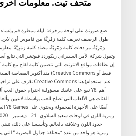
متحف تيت. معلومات أخرى. 
ضع صورتك على لوحة مزخرفة. ليلة ممطرة قم بإنشاء ث
طول الرصيف تعريف كلمة رَمْزِيَّةٌ من قاموس أون لاين. معنى 
رَمْزِيَّةٌ. مرادفات كلمة رَمْزِيَّةٌ. مضاد كلمة رَمْزِيَّةٌ
منذ أكتوبر القصاصة الفنية وحقوق 
الفئات هي الألعاب التي تصلح للعب بواسطة لاعبين وألعا
الطبخ
حدود اللون وعلاقته بالعالم. وتأسيسا على ذلك، تنبني
رمزية هو واحد من عدة “مختلفة جداول البصرية “ التي يمك