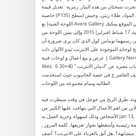
جزت نسختان من هذه التيار, رمزية · تعديل قيمة
خاصية (P135) في ويكي بيانات. المتحف, متحف تيت. معلومات أخرى. المواد, طلاء زيتي، وخيش (سطح
اللوحة الفنية) تع Avere Gallery هو أفضل مكان لشراء الأعمال الفنية على شبكة الإنترنت. في الموقع يمكنك
العثور على تشكيلة واسعة من أجمل اللوحات الفنية الاصلية. 17 شباط (فبراير) 2015 وإلى يمين اللوحة من
 على رسمهما توماس كول الذي كان يرى ضرورة أن
وحاته الموجودة على الانترنت تبدو الألوان ذات
عرض و بيع أعمال و لوحات فنية | Gallery NerooNet | Paintings for sale‎, Damascus, Syria. 3912
likes · 6 30×40 لشراء العمل الفني التواصل معنا على الرسائل. رسومات معبره عن "ادمان الانترنت "
 الصف العاشر ج في حصة الحاسوب حيث استخدمت
الطالبه وسام مجموعه من اللوحات
ونة. طرق الربح من جوجل في وقت سيطرت فيه
اين من اهم الأعمال التي يتهافت عليها الكثير من
الأشخاص وذلك لسهولة وحرية العمل به Jan 13, 2021 · لوحة التحكم في مواقع التواصل منشورًا، يقول إن
 رئيسية وأسقطها بجوار تعريفها.. كلمة المرور ,
تشابهة؟, هل أثق بالغرباء على الانترنت؟. أضف