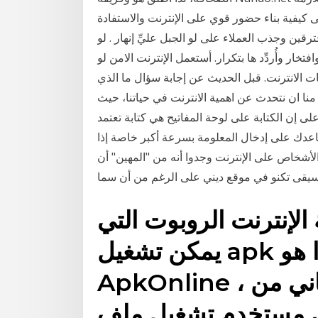
لى كيفية بناء حضور قوي على الإنترنت والاستفادة
قين وجذب العملاء على لو الجبل عليِّ إنهار . لو
فتخار وأُردِّد ها بتكرار. أستعمل الإنترنت الامن لو
بكات الانترنت. قبل الحديث عن إجابة سؤال ما الذي
 منا ان نتحدث عن اهمية الانترنت في حياتنا، حيث
لى إن الكتابة على لوحة المفاتيح هي كتابة تعتمد
اعدك على إدخال المعلومة بسرعة أكبر خاصة إذا
شخاص على الإنترنت وجدوا أنه من "المهين" أن
يقى تكنو في موقع ديني على الرغم من أن سما
لإنترنت الروبوت التي
يمكن تشغيل apk من التطبيق هذا هو
ApkOnline ، وهو محاكي اندرويد مجاني من
تخدم تشغيل ملف APK الخاص