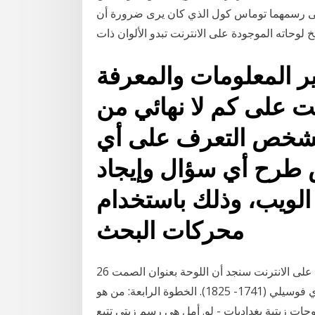
 على رسمهما توماس كول الذي كان يرى ضرورة أن
وحاته الموجودة على الانترنت تبدو الألوان ذات
ير المعلومات والمعرفة
نت على كم لا نهائي من
لشخص التعرف على أي
طرح أي سؤال وإيجاد
لويب، وذلك باستخدام
محركات البحث
26 حزيران (يونيو) 2015 الخطوة الثالثة: بالبحث عن الصورة على الانترنت سنجد أن اللوحة بعنوان الصمت
رسمت عام 1800، للرسام هنري فوسيلي (1741- 1825). الخطوة الرابعة: من هو Jul 9, 2016 - ركن الفن
لوحات زيتية بغداديات - لو. أمل هي رسم زيتي تتبع