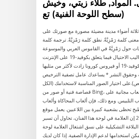
المواد, طلاء زيتي، وخيش
(سطح اللوحة الفنية) تع
لاثة أضواء مدينة مضيئة مصورة مع صورتك على
كلمة رَمْزِيَّةٌ. نطق كلمة رَمْزِيَّةٌ. ترجمة كلمة
. معلومات حول رَمْزِيَّةٌ في القاموس العربي والموسوعة
وتقول شركة الأمن السيبراني ريكوردد فيوتشر التي تتابع أساليب الاحتيال فيما يتعلق بكوفيد-19 على الإنترنت
إن نطاقات مواقع الانترنت التي تتضمن كلمة لقاح مع كلمة كوفيد-19 أو فيروس كورونا زادت لأكثر من مثليها
النشر * يساعدك عامل تصفية الترخيص (‏Creative Commons فقط أو
الكل) على اختيار الصور المناسبة لاستخدامك.(تعّرف على تراخيص Creative Commons هنا.)عند استخدام
قصاصة فنية أو صور من Bing، تقع على عاتقك مسؤولية احترام حقوق العب ألعاب مجانية على Y8. أهم
ب التلبيس. ومع ذلك، فإن ألعاب المحاكاة وألعاب
 تحظى بشعبية كبيرة بين اللاعبين. يعمل موقع Y8 Games أيضًا على الأجهزة المحمولة ويحتوي على
رمزية اللون في لوحات سعيد السلاوي . 21 - ديسمبر - 2020 إن العلامة في لوحة هذا الفنان، تحاول أن تسبر
 البلاغة التشكيلية على نسق اشتغال العلامة لوحة
ن استخدامها لدعم الإدارة الصفية. إذا كان لديك