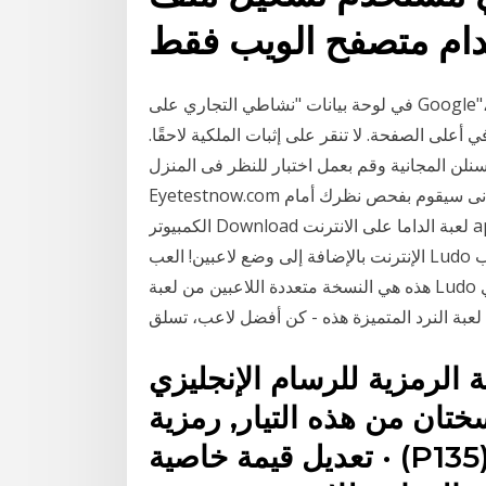
في لوحة بيانات "نشاطي التجاري على Google"، انقر على إثبات الملكية الآن في أعلى يسار الصفحة. إذا
على الصفحة. لا تنقر على إثبات الملكية لاحقًا.
انية وقم بعمل اختبار للنظر فى المنزل Eyeexamonline.com مقدم من
Eyetestnow.com طبيب العيون الخاص على الانترنت مع اختبار النظر المجانى سيقوم بفحص نظرك أمام
الكمبيوتر Download لعبة الداما على الانترنت apk 3.8 for Android. مجانا لعبة الداما الروسية على
الإنترنت بالإضافة إلى وضع لاعبين! العب Ludo عبر الإنترنت مع الأصدقاء وكن نجمًا - العب LUDO CLUB!
هذه هي النسخة متعددة اللاعبين من لعبة Ludo لضرب اللوح الملحمية عبر الإنترنت! انضمم إلى النادي
عبة النرد المتميزة هذه - كن أفضل لاعب، تسلق
الرمزية للرسام الإنجليزي
ان من هذه التيار, رمزية
· تعديل قيمة خاصية (P135) في ويكي بيانات. المتحف,