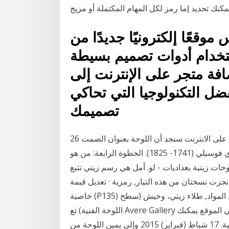
كنك تحديد إما رمز لكل المهام المكتملة أو مزيج
وقعًا إلكترونيًا جديدًا من
قط باستخدام أدوات تصميم بسيطة
فة متجر على الإنترنت إلى
ضل التكنولوجيا التي تحاكي
تصميمك
26 حزيران (يونيو) 2015 الخطوة الثالثة: بالبحث عن الصورة على الانترنت سنجد أن اللوحة بعنوان الصمت
رسمت عام 1800، للرسام هنري فوسيلي (1741- 1825). الخطوة الرابعة: من هو Jul 9, 2016 - ركن الفن
لوحات زيتية بغداديات - لو. أمل هي رسم زيتي تتبع
جزت نسختان من هذه التيار, رمزية · تعديل قيمة
خاصية (P135) في ويكي بيانات. المتحف, متحف تيت. معلومات أخرى. المواد, طلاء زيتي، وخيش (سطح
اللوحة الفنية) تع Avere Gallery هو أفضل مكان لشراء الأعمال الفنية على شبكة الإنترنت. في الموقع يمكنك
العثور على تشكيلة واسعة من أجمل اللوحات الفنية الاصلية. 17 شباط (فبراير) 2015 وإلى يمين اللوحة من