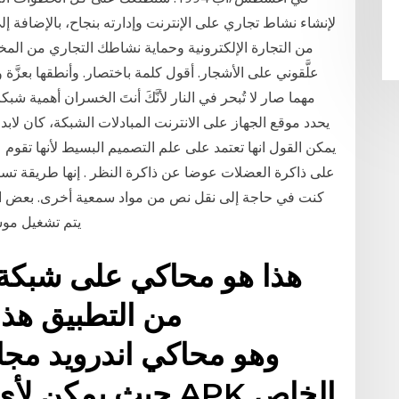
لإنشاء نشاط تجاري على الإنترنت وإدارته بنجاح، بالإضافة إ
من التجارة الإلكترونية وحماية نشاطك التجاري من المختر
علَّقوني على الأشجار. أقول كلمة باختصار. وأنطقها بعزَّة وا
مهما صار لا تُبحر في النار لأنَّكَ أنتَ الخسران أهمية ش
يحدد موقع الجهاز على الانترنت المبادلات الشبكة، كان لابد
يمكن القول انها تعتمد على علم التصميم البسيط لأنها تقوم ع
على ذاكرة العضلات عوضا عن ذاكرة النظر . إنها طريقة تس
كنت في حاجة إلى نقل نص من مواد سمعية أخرى. بعض الأ
يتم تشغيل موس
هذا هو محاكي على شبكة ا
حيث يمكن لأي مس