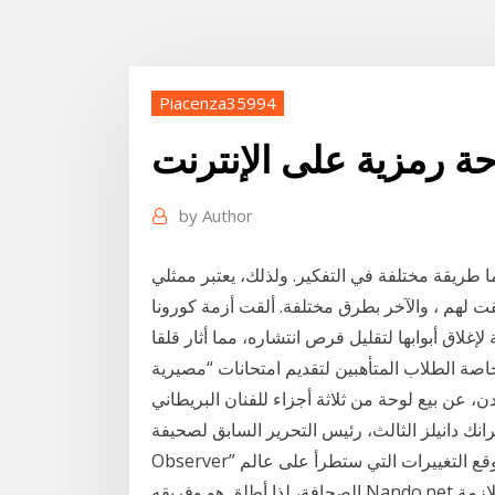
Piacenza35994
ة رمزية على الإنترنت
by
Author
ما طريقة مختلفة في التفكير. ولذلك، يعتبر ممثلي
لقت لهم ، والآخر بطرق مختلفة. ألقت أزمة كورونا
إغلاق أبوابها لتقليل فرص انتشاره، مما أثار قلقا
، عن بيع لوحة من ثلاثة أجزاء للفنان البريطاني
84. مليون دولار. فرانك دانيلز الثالث، رئيس التحرير السابق لصحيفة “News &
Observer” في رالي، كارولاينا الشمالية، كان متقدما على عصره في توقع التغييرات التي ستطرأ على عالم
الصحافة، لذا أطلق هو وفريقه Nando.net في أغسطس/آب 1994. سنُطلعك على كلّ الخطوات اللازمة