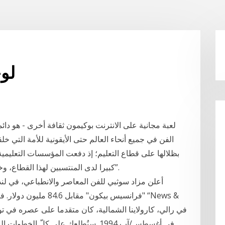
لوح
لعبة مجانية على الانترنت بوكيمون ثقافة أخرى - هو دائ
الفن في جميع أنحاء العالم حتى الأيقونية للأمة التي خ
بظلالها على قطاع التعليم؛ إذ دفعت المؤسسات التعليمية ل
كبيرا لدى المنتسبين لهذا القطاع، وخاصة الطلاب المتأهبين لتقديم امتحانات “مصيرية”.
أعلن مزاد سوثبي للفن المعاصر والانطباعي، في لندن
"فرانسيس بيكون" مقابل 6