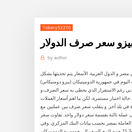
Tobery53270
بيزو سعر صرف الدولار
by
author
مصر و الدول العربية. الأسعار يتم تحديثها بشكل
أردني رغم الاستقرار الذي يحظى به سعر الصرف،و
الة اختبار مستمرة، لكن ما اهم أسعار العملات
دة في بلد آخر. و يتقلب سعر صرف بين عملتين مع
 عملة ثالثة بقسمة سعر دولار واحد. تفاوت سعر
 العاملة بمصر بحسب بيانات البنك المركزي. وفي
بنك مصر سجل سعر صرف الدولار، 15.65 جنيه للشراء، و15.74 جنيه للبيع. السفر الى جمهورية الدومينيكان