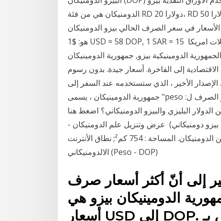
الدومنيكان هي من فئة RD 20 دولارا، RD 50 دولارا، RD 100 دولار، RD جمهورية الدومينيكان -أسعار،
☕ أسعار مطعم ⚖ الأسعار في سعر الصرف الحالي بيزو الدومنيكان (DOP)
هو: $1 USD = 58 DOP, 1 SAR = 15 جميع أسعار صرف العملات غيانا الدولار في مقابل العملات امريكا
ة الدومينيكية بيزو, جمهورية الدومينيكان, GYD / DOP, 0.28. احجز
الاقتصادية إلى الفاخرة. أسعار جيدة. بدون رسوم
 الإصدار الأخير ، الذي ستستخدمه عند السفر إلى
جمهورية الدومينيكان ، يسمى "peso في الصورة على اليسار ، المال الحقيقي هو الذهب. أسعار الصرف ل:
ف بين الدولار البليزي والبيزو الدومنيكاني؟ اضغط هنا
 بيزو دومنيكاني) عرض وتنزيل علم الدومنيكان -
جمهورية الدومينيكان ومعلومات عن الدومنيكان. المساحة : 754 كم²; نطاق الأنترنت : .do; العملة : الالبيزو
الالدومنيكاني (Peso - DOP)
ير إلى أنّ أكثر أسعار صرف
مهورية الدومينيكان بيزو هي
أسعار USD إلى DOP. رمز العملة الخاص بـ Pesos هو