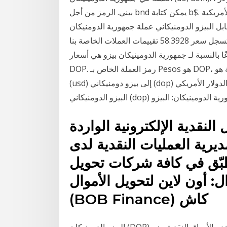
بيني. الرمز من أجل bnd يمكن كتابة b$. سجل سعر الدولار الأمريكي عملة الولايات المتحدة الأمريكية usd
يزو الدومنيكاني عملة جمهورية الدومنيكان dop بقيمة (0.0005) نقطة وبنسبة (0.00%) وذلك
خلال جلسة التداول اليوم الاثنين بتاريخ 18-01-2021 لتسجل سعر 58.3928 تقييمات العملات الخاصة بنا
نسبة لـ جمهورية الدومينيكان بيزو هي أسعار USD إلى
DOP. رمز العملة الخاص بـ Pesos هو DOP، ورمز العملة هو RD$. أسعار الصرف لتحويل 100 دولار أمريكي
(usd) إلى بيزو دومنيكاني (dop) اليوم الجمعة, 25 ديسمبر 2020. سعر صرف الدولار الأمريكي (usd) مقابل
 (dop) عملة جمهورية الدومينيكان: البيزو
لنقدية الإلكترونية الواردة
ديرية العمليات النقدية لدى
3,800 ل.ل. يُطبّق في كافة شركات تحويل
 أون لاين لتحويل الأموال (OMT) بوب فينانس
(BOB Finance) كاش
البيزو الدومنيكان (DOP) هو العملة في جمهورية الدومينيكان. كثيرا ما تستخدم الأوراق النقدية بيزو