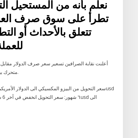
نعلم بأنه من المستحيل التن
تطرأ على سوق صرف العملا
تتعلق بالأحداث أو الت
للعملة
متحرك بين 3850 حدا أدنى للشراء و3900 حدا أقصى للبيع.