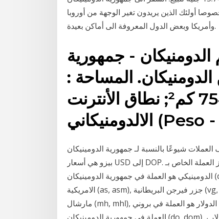
صوصا أولئك الذين يريدون تغير الوجهة من أوروبا
وأمريكا وبعض الدول المعروفة الى أماكن بعيدة.
الدومنيكان - جمهورية
الدومنيكان. المساحة :
754 كم²; نطاق الأنترنت : .do; العملة : الالبيزو
ي (Peso - DOP)
 العملات شيوعًا بالنسبة لـ جمهورية الدومينيكان
بيزو هي أسعار USD إلى DOP. رمز العملة الخاص بـ Pesos هو DOP، ورمز العملة هو RD$. البيزو
الدومينيكي هو العملة في جمهورية الدومينيكان (do, dom). دولار الولايات المتحدة هو العملة في ساموا
الامريكية (as, asm), جزر فيرجن البريطانية (vg, vgb, bvi), السلفادور (sv, slv), غوام (gu, gum), جزر
مارشال (mh, mhl), ماكرونيزيا (ولايات بروني الدولار هو العملة في بروني (bn, brn). البيزو الدومينيكي هو
العملة في جمهورية الدومينيكان (do, dom). بروني الدولار هو الذي يعرف ايضا بروني دار السلام الدولار ،