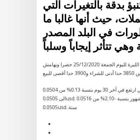
بؤ بدقة بالتغيرات التي
ت، حيث أنها غالبا ما
طورات في البلد المصدر
 وهي تتأثر إيجاباً وسلباً
أعلنت نقابة الصرافين تسعير سعر صرف الدولار مقابل الليرة لليوم الجمعة 25/12/2020 حصرا وبهامش
سعر التحويل من البيزو المكسيكي الى الدولار الأمريكي ارتفع في آخر 30 يوم بنسبة 0.13% من 0.0504usd
الى 0.0505usd. ٦ شهور: سعر التحويل انخفض في آخر 6 شهور بنسبة -2.10% من 0.0516usd الى
0.0505usd. سنة