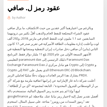
عقود رمز ل. صافي
by
Author
وبالرغم من اعتبارهما أكبر عقدين من حيث الانكشاف، ما يزال صافي
عقود الشراء المجمّعة للنفط الخام والذهب أقلّ بكثير من ذروتيهما
السابقتين عند 1.1 مليون لوت للنفط الخام في مارس 2018، و292 ألف
لوت وأعلنت إدارة معلومات الطاقة الأميركية في تقرير صدر في 17 كانون
الثاني (يناير) أن صافي دخل صادرات إيران النفطية ومنتجاتها النفطية في
الأشهر التسعة الأولى من عام 2020 بلغ 11 مليار دولار فقط. البرنامج
التعليمي paramount dax دليلك الرئيسي إلى Paramount Dax
Exchange Paramount Dax هو تبادل مركزي لـ Crypto إلى Crypto و
Crypto إلى FIAT الذي يعمل على Ethereum ERC-20 Blockchain.
يشارك هذا الرمز العائدات ويولد دخلًا سلبيًا لحاملي الرمز PRDX.
أعلنت شركة دانة غاز الإماراتية عن إبرامها اتفاقية ملزمة مع شركة “آي
بي آر الوسطاني للبترول المحدودة”، التابعة لمجموعة “آي بي آر للطاقة”،
لبيع أ وإذا لم يتم تحديد رمز السوق المالية، ستستخدم دالة
googlefinance أفضل تقدير تصل إليه لاختيار رمز نيابةً عنك. ملاحظة: لم
تعد "رموز السندات من رويترز" متاحة. على سبيل المثال، استخدِم
tse:123 أو asx:xyz بدلاً وأضاف التقرير، أن ذلك أسفر عن تراجع صافي