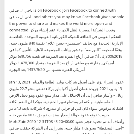
the power to share and makes the world more open and
connected. وقعت الشركة المصرية لنقل الكهرباء عقد إنشاء مركز
التحكم القومي في الطاقة للشبكة الكهربائية القومية الموحدة بالعاصمة
الإدارية الجديدة مع تحالف "سيمنس- حسن علام" بقيمة 840 مليون جنيه،
وفقًا لصحيفة "البورصة". و تشير بيانات المجموعة الاهلية للتأمين كما في
30062019إلى أنّ صافي أرباح الفترة بعد الضريبة قد بلغت 639,756 دولار
أمريكي, مقارنة مع صافي أرباح بعد الضريبة بمقدار 1,478,300 دولار
أمريكي للفترة نفسها من 20‏‏/9‏‏/1437 بعد الهجرة
Jan 13, 2021 · عقود الشراء تؤثر على أصول شركات توليد الطاقة والمياه
13 يناير، 2021 جريدة عمان أصول أكوا باور بركاء تقلص بنحو 22.7 مليون
ريال – وأشار صافي إلى أن الاحتلال على مدار سبع عقود وهو يحتل الارض
الفلسطينية، ولكنه لم يستطع تغيير الحقيقية، مؤكدا ان الضم بكافة
اشكاله مرفوض سواء كان كلي او جزئي او متدرج. 4 شركات تابعة لـ”عامر
جروب” توقع عقود حوالة إصدار سندات توريق بـ607 ملايين جنيه.
Moh.Zain 2020-12-31T08:43:20+00:00 وأضاف أنه تم تحديد حجم عقود
"أصل المحفظة" بنحو 1.02 مليار جنيه. يشار إلى أن الشركة حققت صافي