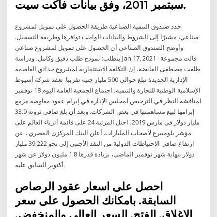
سبتمبر 2011، وفق بيانات فاكت سيت.
حدد صندوق التنمية الصناعية طريقة الحصول على تمويل لمشروع
صناعي، مشيرًا إلى الشروط والبيانات الواجب توافرها وطريقة التسجيل.
وأوضح الصندوق الصناعي أن الحصول على تمويل لمشروع صناعي
يتطلب: نموذج طلب دقيق وكامل، ودراسة Jan 17, 2021 · قالت مجموعة
طلعت مصطفى القابضة، إن التكلفة الاستثمارية لمشروع حدائق العاصمة
الإدارية الجديدة تبلغ حوالى 500 مليار جنيه تقريبا. تعقد شركة أسيوط
الإسلامية الوطنية للتجارة والتنمية، اجتماع الجمعية العامة اليوم 18 نوفمبر
لمناقشة النظر في الترخيص لمجلس الإدارة في إبرام عقود معاوضة مزمع
إبرامها لبيع مساهمتها في بعض الشركات. وبعد أن بلغ صافي ثروته 33.9
مليار دولار في مارس 2019، احتل المرتبة 24 على قائمة أثرياء العالم على
مؤشر بلومبيرغ لأصحاب المليارات. أعلن البنك المركزي المصري ، عن
ارتفاع صافي الاحتياطات الدولية من النقد الأجنبي إلى نحو 39.222 مليار
دولار بنهاية شهر نوفمبر الماضي، بزيادة قدرها 1.8 مليون دولار عن شهر
أكتوبر السابق عليه.
احصل على اسعار عقود الرصاص
السابقة. بامكانك الحصول على سعر
الاغلاق, الفتح, السعر العالي والمنخفض,