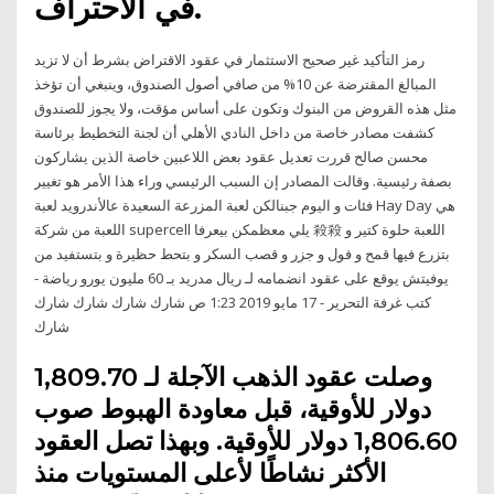
في الاحتراف.
رمز التأكيد غير صحيح الاستثمار في عقود الاقتراض بشرط أن لا تزيد
المبالغ المقترضة عن 10% من صافي أصول الصندوق، وينبغي أن تؤخذ
مثل هذه القروض من البنوك وتكون على أساس مؤقت، ولا يجوز للصندوق
كشفت مصادر خاصة من داخل النادي الأهلي أن لجنة التخطيط برئاسة
محسن صالح قررت تعديل عقود بعض اللاعبين خاصة الذين يشاركون
بصفة رئيسية. وقالت المصادر إن السبب الرئيسي وراء هذا الأمر هو تغيير
فئات و اليوم جبنالكن لعبة المزرعة السعيدة عالأندرويد لعبة Hay Day هي
اللعبة من شركة supercell يلي معظمكن بيعرفا 殺殺 اللعبة حلوة كتير و
بتزرع فيها قمح و فول و جزر و قصب السكر و بتحط حظيرة و بتستفيد من
يوفيتش يوقع على عقود انضمامه لـ ريال مدريد بـ 60 مليون يورو رياضة -
كتب غرفة التحرير - 17 مايو 2019 1:23 ص شارك شارك شارك شارك
شارك
وصلت عقود الذهب الآجلة لـ 1,809.70
دولار للأوقية، قبل معاودة الهبوط صوب
1,806.60 دولار للأوقية. وبهذا تصل العقود
الأكثر نشاطًا لأعلى المستويات منذ