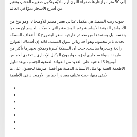
إلى 50 متراً، وأزهارها صفراء اللون أو رماديّة وتكون صغيرة الحجم، وتعتبر
من أسرع الأشجار نموّاً في العالم.
حبوب زيت السمك هي مكمل غذائي يعتبر مصدر للأوميجا 3، وهو نوع من
الأحماض الدهنية الأساسية وغير المشبعة والتي لا يمكن للجسم أن يصنعها
بنفسه، بل يستمدها من مصادر خارجية. سعر البطروخ 10 أضعاف السمكة
تحدث نادر محمود، وهو أحد زبائن سوق السمك، قائلا إن أسماك الفوارغ
رائعة وسعرها مناسب، حيث أن السمكة كبيرة ويمكن تجهيزها بأكثر من
طريقة سواء سنجاري أو زيت وليمون الوكيل الإخباري _ تحتوي أحماض
أوميجا 3 الدهنية على العديد من الفوائد الصحية للجسم ، ويعد تناول
الأطعمة الغنية بها مثل الأسماك الدهنية هو أفضل طريقة للحصول على ما
يكفي منها، حيث تختلف مصادر أحماض الأوميجا 3 في الأطعمة