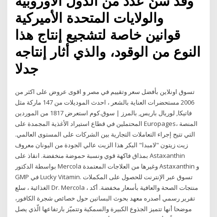
وقد سنّ عدد من الدول الأوروبية
والولايات المتحدة الأميركية
قوانين خاصة لتشجيع إنتاج هذا
النوع من الوقود، والذي أثار إنتاجه
جدلا
تسوق اونلاين بأفضل سعر وتقييم في مصر و اقوى عروض على اكثر من
2006 مستحضرات العناية بالشعر ، احدث الموديلات من 147 ماركة مثل
فاتيكا, لوريال باريس, بالمرز | سوق.كوم استعرض 1817 من الموردين
المحتملين في قطاع استيراد الأغذية المجمدة على Europages، المنصة
التي تتيح إجراء التعاملات التجارية بين الشركات على المستوى العالمي.
زيت زيتون "لامبدا" البكر هذا الزيت عالي الجودة من اليونان معروف
بمذاق فاكهة قوي ونسبة حموضة منخفضة. انقاذ على Astaxanthin
بواسطة الدكتور Mercola وغيرها من العلاجات المعتمدة Astaxanthin و
GMP في Lucky Vitamin. تسوق عبر الإنترنت للحصول على المكملات
الغذائية ، سلع Dr. Mercola ، منتجات الصحة والعافية بأسعار مخفضة. أكد
تقرير رسمي أصدره معهد بحوث البساتين حول خصائص شجرة الكافور،
موضحا أنها تتميز الجذوع الكبيرة والسمكية وتتميّز بارتفاعها الّذي يصل