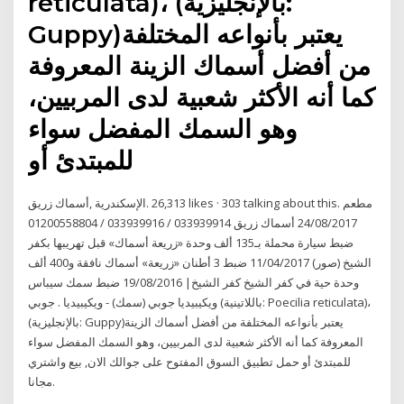
reticulata)، (بالإنجليزية:
Guppy)‏ يعتبر بأنواعه المختلفة
من أفضل أسماك الزينة المعروفة
كما أنه الأكثر شعبية لدى المربيين،
وهو السمك المفضل سواء
للمبتدئ أو
أسماك زريق 033939914 / 033939916 / 01200558804‎ 24/08/2017
ضبط سيارة محملة بـ135 ألف وحدة «زريعة أسماك» قبل تهريبها بكفر
الشيخ (صور) 11/04/2017 ضبط 3 أطنان «زريعة» أسماك نافقة و400 ألف
وحدة حية في كفر الشيخ كفر الشيخ| 19/08/2016 ضبط سمك سيباس
ويكيبيديا جوبي (سمك) - ويكيبيديا . جوبي (باللاتينية: Poecilia reticulata)،
(بالإنجليزية: Guppy)‏ يعتبر بأنواعه المختلفة من أفضل أسماك الزينة
المعروفة كما أنه الأكثر شعبية لدى المربيين، وهو السمك المفضل سواء
للمبتدئ أو حمل تطبيق السوق المفتوح على جوالك الان, بيع واشتري
مجانا.