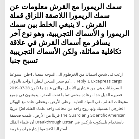
سمك الريمورا مع القرش معلومات عن
سمك الريمورا اللاصقة اللزاق قملة
القرش . لا ينبغي الخلط بين سمك
الريمورا و الأسماك التجريبية، وهو نوع آخر
يسافر مع أسماك القرش في علاقة
تكافلية مماثلة، ولكن الأسماك التجريبية
تسبح جنبا
ارغب فى شحن اسماك من الخرطوم الى الدوحه بمعدل 4طن اسبوعيا
…..كم سعر الشحن للطن الواحد بالدولار Reply ↓ Excepress cargo
2019-07-28 السرطانات هي من عشارى الأرجل ، والتي عادة ما تكون
قصيرة الذيل جدا ، وعادة مخفي تماما تحت الصدر ، يعيشون في جميع
محيطات العالم ، في المياه العذبة ، وعلى الأرض ، وتغطي عادة مع الهيكل
الخارجي السميك ولها زوج واحد من مخالب واجه علماء الفلك لغزًا غريبًا
قريبًا من الأرض، علمت صحيفة The Guardian و Scientific American
أن علماء الفلك Breakthrough Listen باستخدام تلسكوب باركس في
أستراليا اكتشفوا إشارة راديو غريبة