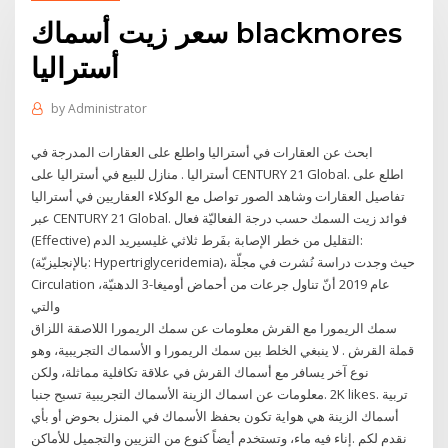
سعر زيت أسماك blackmores
أستراليا
by
Administrator
ابحث عن العقارات في أستراليا واطلع على العقارات المدرجة في
أستراليا . منازل للبيع في أستراليا على CENTURY 21 Global. اطلع على
تفاصيل العقارات وشاهد الصور تواصل مع الوكلاء العقاريين في أستراليا
عبر CENTURY 21 Global. فوائد زيت السمك حسب درجة الفعاليّة فعال
(Effective) التقليل من خطر الإصابة بفَرط ثلاثي غليسيريد الدم:
(بالإنجليزيّة: Hypertriglyceridemia)، حيث وجدت دراسة نُشرت في مجلّة
Circulation عام 2019 أنّ تناول جرعات من أحماض أوميغا-3 الدهنيّة،
والتي
سمك الريمورا مع القرش معلومات عن سمك الريمورا اللاصقة اللزاق
قملة القرش . لا ينبغي الخلط بين سمك الريمورا و الأسماك التجريبية، وهو
نوع آخر يسافر مع أسماك القرش في علاقة تكافلية مماثلة، ولكن
الأسماك التجريبية تسبح جنبا ‎معلومات عن اسماك الزينة‎. 2K likes. ‎تربية
أسماك الزينة هي هواية تكون بحفظ الأسماك في المنزل بحوض أو بأي
إناء فيه ماء، وتستخدم أيضاً كنوع من التزيين والتجميل للأماكن.‎ نقدم لكم