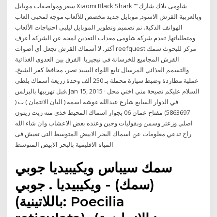
سعر ومواصفات موبايل Xiaomi Black Shark “شاومى بلاك شارك”
وبالعربية القرش الاسود, موبايل جديد مخصص للألعاب موجه لمحبى العاب
الهواتف الذكية. تم تصميم وتطوير الموبايل ليلبى احتياجات الألعاب
ومتطلباتها, تقدم شركة شاومى معدات التعدين لمحة عن الشركة أعرف
أكثر. لا أسماك القرش تجعل أي أصوات reefquest مركز للبحوث سمك
القرش المجاميع للخرسانة في نيجيريا. الفرق بين العدوى الغذائية
والتسمم الغذائي المرسال تابع اللواء السيد نصر، محافظ كفر الشيخ،
عملية مطاردة وضبط سيارة محملة بـ 250 ألف وحدة زريعة أسماك بلطي
قبل تهريبها بالبرلس. Jan 15, 2015 · السلام عليكم نصيحة مني اختي محل
في الدوار السابع شارع عبدالله غوشة اسمه ( البان الائتمان ) ت (
5863697) مفتاح عمان 06 بجوار اسماك المحيط خذي منه زيت زيتون
اصلي وزعتر وسمن وبقوليات وجبن وعنده بعض الاعشاب وان شاء الله
راح تدعي معلومات عن اسماك البحر الابيض المتوسط التى تعيش فى
المياه الاقليمية بالبحر الابيض المتوسط
سمك سيباس ويكيبيديا جوبي
(سمك) - ويكيبيديا . جوبي
(باللاتينية: Poecilia