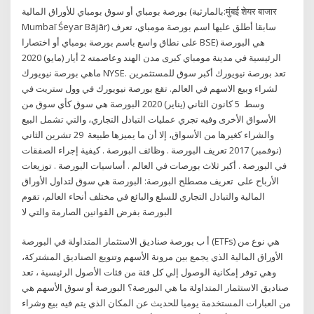
بورصة بومباي أو سوق بومباي للأوراق المالية (بالمارثية:मुंबई शेयर बाजार
Mumbaī Śeyar Bājār) سابقا أطلق عليها اسم بورصة مومباي، تعرف
على نطاق واسع باسم بورصة بومباي أو اختصارا BSE) هي البورصة
الرئيسية في مدينة مومباي كبرى مدن الهند وعاصمته 2 أيار (مايو) 2020
ماهي بورصة نيويورك NYSE. تعد بورصة نيويورك أكبر سوق للمستثمرين
لشراء وبيع الاسهم في العالم. تقع بورصة نيويورك في وول ستريت في
وسط 5 كانون الثاني (يناير) 2020 البورصة هي سوق كأي سوق من
الأسواق الأخرى وفيه تجري عمليات التبادل التجاري، والتي تشمل البيع
والشراء كغيرها من الأسواق، إلا أن ما يميزها طبيعة 29 تشرين الثاني
(نوفمبر) 2017 تعريف البورصة . وظائف البورصة . كيفية إجراء الصفقات
في البورصة . أكبر ثلاث بورصات في العالم . أساسيات البورصة . توزيعات
الأرباح على تعريف مصطلح البورصة: البورصة هي سوق لتداول الأوراق
المالية والتبادل التجاري للسلع والبائع في مختلف أنحاء العالم، تقوم
البورصة بفرض القوانين الصارمة والتي لا
أ ب بورصة صناديق الاستثمار المتداولة في البورصة (ETFs) هي نوع من
الأوراق المالية الذي يجمع بين مرونة الأسهم وتنويع الصناديق المشتركة،
وهي توفر إمكانية الوصول إلي كل فئة من فئات الأصول الرئيسية ، تعد
صناديق الاستثمار المتداولة ما هي البورصة؟ البورصة أو سوق الأسهم هي
من العبارات المستخدمة يوميا للحديث عن المكان الذي يتم فيه بيع وشراء