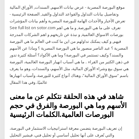
موقع البورصة المصرية - عرض بيانات الاسهم, السندات, الأوراق المالية
وتفاصيل بيانات التداول والقواعد التداول والقيد, الصفحة الرئيسية -
تعرض الأخبار والأحداث الهامة للبورصة المصرية وأهم بيانات المؤشرات
See full list on sotor.com تعرف على ما هي البورصة, و ما هي اهم
بورصات الاسواق العالمية, و نبذة عن تاريخهم و اهم الشركات المدرجة
فيهم, و كيف يمكنك تداولهم من اين ما كنت في العالم ما هي البورصة
المصرية ؟ عبد الناصر منصور ما هي البورصة المصرية ؟ وماذا عن الأسهم
والسند؟ وكيف تستثمر في البورصة؟ وما هي الأكواد؟ أسئلة كثيرة تدور
في ذهن الكثير من القراء .. ما هي أسباب انهيار البورصة العالمية، البورصة
هي سوق بيع وشراء الأوراق المالية، مثل الأسهم، والسندات، وهو ما يعرف
باسم “سوق الأوراق المالية”، وهناك أنواع كثيرة للبورصة، وأسباب انهيارها
عالميًا، وفي هذا المقال
شاهد في هذه الحلقة نتكلم عن ما معنى
الأسهم وما هي البورصة والفرق في حجم
البورصات العالمية.الكلمات الرئيسية
إن تعريف البورصة يتضمن معرفة استراتيجيات الاستثمار في البورصة،
والتي تُعرف على أنها تحليل أساسي أو تحليل فني، فيشير التحليل