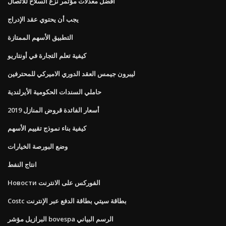
أفضل معدلات مؤتمر نزع السلاح للاتصال
يجب أن يحتوي عقد الإدراج
التطبيق الأسهم الممتازة
كيفية تعلم التجارة في أونتاريو
ليبرون جيمس العقد الدوري الاميركي للمحترفين
حاملي السندات الحكومية الأيرلندية
أسعار الفائدة قروض المنازل 2019
كيفية بناء نموذج تقييم الأسهم
وضع البورصة الخيارات
انتاج النفط
Новости الفوركس على الانترنت
Costc بطاقة سيتي بطاقة الدفع عبر الإنترنت
البرازيل مؤشر bovespa الرسم البياني