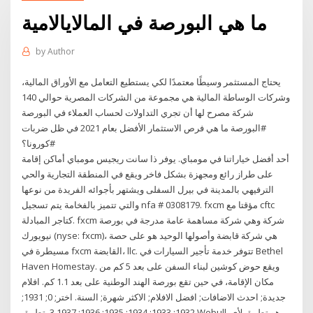
ما هي البورصة في المالايالامية
by
Author
يحتاج المستثمر وسيطًا معتمدًا لكي يستطيع التعامل مع الأوراق المالية،
وشركات الوساطة المالية هي مجموعة من الشركات المصرية حوالي 140
شركة مصرح لها أن تجري التداولات لحساب العملاء في البورصة
#البورصة ما هي فرص الاستثمار الأفضل بعام 2021 في ظل ضربات
#كورونا؟
أحد أفضل خياراتنا في مومباي. يوفر ذا سانت ريجيس مومباي أماكن إقامة
على طراز رائع ومجهزة بشكل فاخر ويقع في المنطقة التجارية والحي
الترفيهي بالمدينة في بيرل السفلى ويشتهر بأجوائه الفريدة من نوعها
والتي تتميز بالفخامة يتم تسجيل nfa # 0308179. fxcm مؤقتا مع cftc
كتاجر المبادلة. fxcm شركة وهي شركة مساهمة عامة مدرجة في بورصة
نيويورك (nyse: fxcm)، هي شركة قابضة وأصولها الوحيد هو على حصة
مسيطرة في fxcm القابضة، llc. تتوفر خدمة تأجير السيارات في Bethel
Haven Homestay. ويقع حوض كوشين لبناء السفن على بعد 5 كم من
مكان الإقامة، في حين تقع بورصة الهند الوطنية على بعد 1.1 كم. افلام
جديدة; احدث الاضافات; افضل الافلام; الاكثر شهرة; السنة. اختر; 0; 1931;
1932; 1933; 1934; 1935; 1936; 1937 3. تطبيق Webull. هو تطبيق لأي