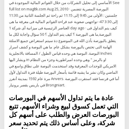
الأساسي إلى تحليل الشركات من خلال القوائم المالية الموجودة في See
full list on magltk.com Aug 25, 2010 · البورصة المصرية تتضمن
جلستين : الأولى من 9:45 إلى 11:15 ثم راحة ثم الجلسة الثانية من 11:30
إلى 3:30 47- تواجهنى صعوبة عند قراءة القوائم المالية فى معرفة ما هى
العناصر الرئيسية فى ميزانية أى شركة 1 day ago · كيف يتم التداول فى
البورصة,ما هى البورصة ؟ كيف يتم التداول ؟ 50 سؤال واجابة لكل ما
يتعلق بالبورصة بأذن الله فى الموضوع دة سيتم استعراض جميع الاسلئة
الهامة التى تختص بالبورصة بشكل عام. ما هي البوصة و كشف اسرار
البوصة. البوصة هي وحده قياس الطول / المسافة بالانجليزية Inches
ويشار اليها in او بالرمز " وهي وحده امبراطورية وجزء من النظام
الامريكي للوحدات المعرفية وقد استخدمت البوصة على نطاق واسع في
الماضي وكان نشر ما يشبه قائمة بأسعار البورصة طيلة فترة التداول لأول
مرة عام 1592 بمدينة أنفرز Anvers. أما في فرنسا فقد استقرت البورصة
في باريس بقصر برونيار Brongniart.
عادة ما يتم تداول الأسهم في البورصات
التي تعمل كسوق لبيع وشراء الأسهم. تتبع
البورصات العرض والطلب على أسهم كل
شركة، وعلى أساس ذلك يتم تحديد سعر