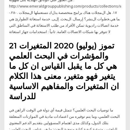
http://www.emeraldgrouppublishing.com/products/collections/index
-١٧. ﻫل ﺍﻝﻤﺠﻼﺕ ﻫﻨﺎﻙ ﺒﺭﺍﻤﺞ ﻤﺘﺨﺼﺼﺔ ﺒﺫﻝﻙ ﺘﺴﺘﻌﻤﻠﻬﺎ ﺍﻝﻤﺠﻼﺕ . -٢٨.
ﻤﺎ ﻫﻲ ﺨﻁﻭﺍﺕ ﺍﻝﻨﺸﺭ؟ ﺇﺭﺴﺎل. ﺍﻝﺒﺤﺙ. ﺇﻝﻰ. خدمة استغاثة الطوارئ هي
خدمة اتصالات راديوية تمكن الأفراد من طلب الاستغاثة في المناطق التي
لا تتوفر بها شبكات الاتصالات العامة. ثانياً : استخدامات جهاز استغاثة
21 تموز (يوليو) 2020 المتغيرات
والمؤشرات في البحث العلمي
هي كل ما يقبل القياس ان كل ما
يتغير فهو متغير، معنى هذا الكلام
ان المتغيرات والمفاهيم الاساسية
للدراسة
ما توصيات البحث العلمي؟ تتمثل قيمة أي دولة في الوقت الراهن في
البحث العلمي، وما يتم توفيره من اعتمادات مادية في الموازنات المتعلقة
بتلك الدول، وكذلك مدى اهتمام المسؤولين بتقديم الدعم المعنوي
للباحثين، وتوعية كيفية كتابة منهجية البحث; ما هي عناصر البحث العلمي;