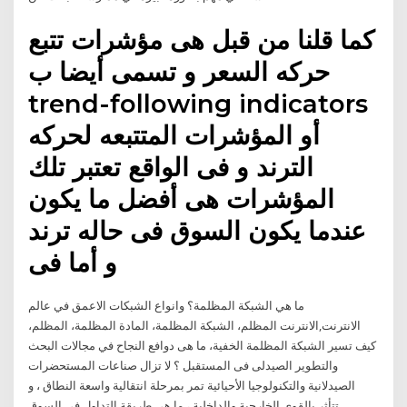
كما قلنا من قبل هى مؤشرات تتبع
حركه السعر و تسمى أيضا ب
trend-following indicators
أو المؤشرات المتتبعه لحركه
الترند و فى الواقع تعتبر تلك
المؤشرات هى أفضل ما يكون
عندما يكون السوق فى حاله ترند
و أما فى
ما هي الشبكة المظلمة؟ وانواع الشبكات الاعمق في عالم
الانترنت,الانترنت المظلم، الشبكة المظلمة، المادة المظلمة، المظلم،
كيف تسير الشبكة المظلمة الخفية، ما هى دوافع النجاح في مجالات البحث
والتطوير الصيدلى فى المستقبل ؟ لا تزال صناعات المستحضرات
الصيدلانية والتكنولوجيا الأحيائية تمر بمرحلة انتقالية واسعة النطاق ، و
تتأثر بالقوى الخارجية والداخلية ، ما هي طريقة التداول في السوق