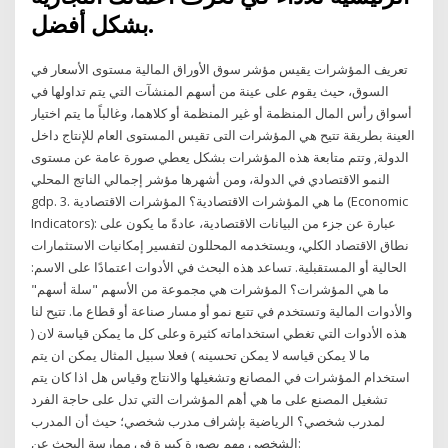
بشكل أفضل.
تعريف المؤشرات يقيس مؤشر سوق الأوراق المالية مستوى الأسعار في
السوق، حيث يقوم على عينة من أسهم المنشآت التي يتم تداولها في
أسواق رأس المال المنظمة أو غير المنظمة أو كلاهما، وغالباً ما يتم اختيار
العينة بطريقة تتيح هي المؤشرات التى تقيس المستوى العام للإنتاج داخل
الدولة, وتتم متابعة هذه المؤشرات بشكل يعطي صورة عامة عن مستوى
النمو الاقتصادي في الدولة، ومن أشهرها مؤشر إجمالي الناتج المحلي
gdp. 3. ما هي المؤشرات الاقتصادية؟ المؤشرات الاقتصادية (Economic
Indicators): عبارة عن جزء من البيانات الاقتصادية، عادةً ما يكون على
نطاق الاقتصاد الكلي، ويستخدمه المحللون لتفسير إمكانيات الاستثمارات
الحالية أو المستقبلية. تساعد هذه البحث في الأدوات اعتمادًا على الاسم:
ما هي المؤشرات؟ المؤشرات هي مجموعة من الأسهم "سلة أسهم"
والأدوات المالية وتستخدم في تتبع نمو أو مسار صناعة أو قطاع ما. تتيح لنا
هذه الأدوات التي تغطي استخداماته كثيرة وعلى كل ما يمكن قياسة لان (
ما لا يمكن قياسه لا يمكن تحسينه ) فعلا سبيل المثال يمكن ان يتم
استخدام المؤشرات في المصانع وتشغيلها والانتاج وقياس هل اذا كان يتم
تشغيل المصنع على ما هي أهم المؤشرات التي تدل على حاجة الفرد
لمدرب شخصي؟ الرياضية بإشراف مدرب شخصي؛ حيث أن المدرب
الشخصي مهم بصورة كبيرة في ممارسة البحث عن: