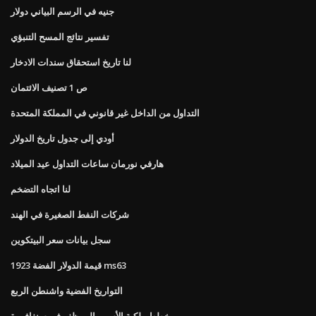
جنيه في الرسم البياني دولار
تفسير نتائج المسح التنبؤي
لنا تاريخ استحقاق سندات الادخار
ص 1 تصنيف الائتمان
التداول من الداخل غير قانوني في المملكة المتحدة
أودي إلى جدول تاريخ الدولار
هارفي نورمان ساعات التداول عيد الميلاد
لنا اتجاه التضخم
شركات النفط الصغيرة في الهند
سجل بيانات سعر البيتكوين
قيمة الدولار الفضة 1923 ms63
التواريخ الفضية واشنطن الربع
خطط ملكية الأسهم الموظف في سنغافورة