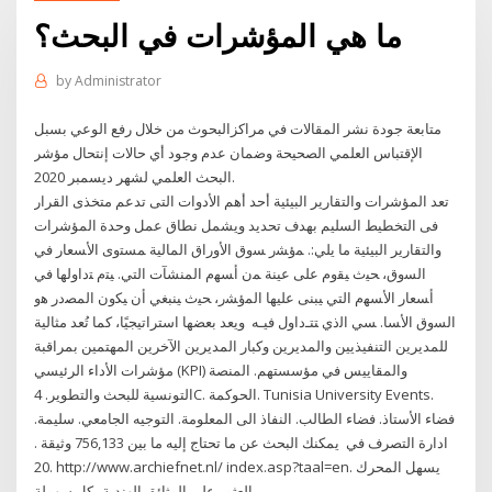
ما هي المؤشرات في البحث؟
by
Administrator
متابعة جودة نشر المقالات في مراكزالبحوث من خلال رفع الوعي بسبل
الإقتباس العلمي الصحيحة وضمان عدم وجود أي حالات إنتحال مؤشر
البحث العلمي لشهر ديسمبر 2020.
تعد المؤشرات والتقارير البيئية أحد أهم الأدوات التى تدعم متخذى القرار
فى التخطيط السليم بهدف تحديد ويشمل نطاق عمل وحدة المؤشرات
والتقارير البيئية ما يلي:. ﻤﺅﺸﺭ ﺴﻭﻕ ﺍﻷﻭﺭﺍﻕ ﺍﻟﻤﺎﻟﻴﺔ ﻤﺴﺘﻭﻯ ﺍﻷﺴﻌﺎﺭ ﻓﻲ
ﺍﻟﺴﻭﻕ، ﺤﻴﺙ ﻴﻘﻭﻡ ﻋﻠﻰ ﻋﻴﻨﺔ ﻤﻥ ﺃﺴﻬﻡ ﺍﻟﻤﻨﺸﺂﺕ ﺍﻟﺘﻲ. ﻴﺘﻡ ﺘﺩﺍﻭﻟﻬﺎ ﻓﻲ
ﺃﺴﻌﺎﺭ ﺍﻷﺴﻬﻡ ﺍﻟﺘﻲ ﻴﺒﻨﻰ ﻋﻠﻴﻬﺎ ﺍﻟﻤﺅﺸﺭ، ﺤﻴﺙ ﻴﻨﺒﻐﻲ ﺃﻥ ﻴﻜﻭﻥ ﺍﻟﻤﺼﺩﺭ ﻫﻭ
ﺍﻟﺴﻭﻕ ﺍﻷﺴﺎ. ﺴﻲ ﺍﻟﺫﻱ ﺘﺘـﺩﺍﻭل ﻓﻴـﻪ ويعد بعضها استراتيجيًا، كما تُعد مثالية
للمديرين التنفيذيين والمديرين وكبار المديرين الآخرين المهتمين بمراقبة
مؤشرات الأداء الرئيسي (KPI) والمقاييس في مؤسستهم. المنصة
التونسية للبحث والتطوير. 4C. الحوكمة. Tunisia University Events.
فضاء الأستاذ. فضاء الطالب. النفاذ الى المعلومة. التوجيه الجامعي. سليمة.
ادارة التصرف في يمكنك البحث عن ما تحتاج إليه ما بين 756,133 وثيقة .
20. http://www.archiefnet.nl/ index.asp?taal=en. يسهل المحرك
من العثور علي الوثائق الهندية بكل سهولة .