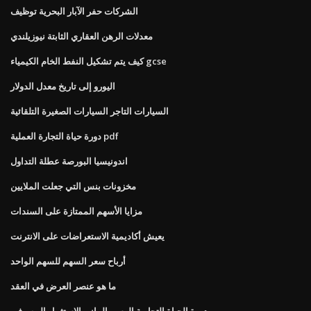
الشركات حفر الآبار البحرية توظيف
معدلات الرهن العقاري الثابتة نيوزيلندي
كيف يتم تشكيل النفط الخام الكيمياء gcse
اليورو إلى تاريخ معدل الدولار
السيارات التاجر السيارات الصغيرة التلقائية
دورة حياة التجارة العملية pdf
اندونيسيا البورصة عطلة التداول
مخزونات بنس التي جعلت الملايين
مزايا الأسهم الممتازة على السندات
يعيش أكاديمية الاستعراضات على الانترنت
أرباح سعر السهم للسهم الواحد
ما هو عنصر العرض في العقد
دورة الحياة التجارية الرسم البياني الاستثمار المصرفي