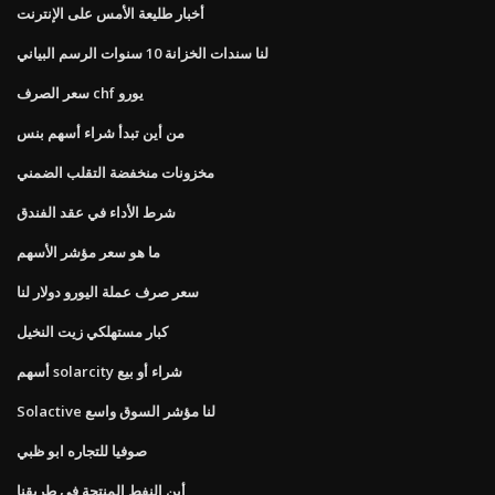
أخبار طليعة الأمس على الإنترنت
لنا سندات الخزانة 10 سنوات الرسم البياني
سعر الصرف chf يورو
من أين تبدأ شراء أسهم بنس
مخزونات منخفضة التقلب الضمني
شرط الأداء في عقد الفندق
ما هو سعر مؤشر الأسهم
سعر صرف عملة اليورو دولار لنا
كبار مستهلكي زيت النخيل
أسهم solarcity شراء أو بيع
Solactive لنا مؤشر السوق واسع
صوفيا للتجاره ابو ظبي
أين النفط المنتجة في طريقنا