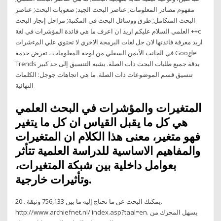
مفهوم مصادر المعلومات; عناصر البحث الجيد; صعوبات البحث; عناصر
البحث المتكامل; طرق ووسائل البحث في المكتبة; مراحل إنجاز البحث
العلمي السلام عليكم اريد ان اعرف ما هي فائدة المؤشرات في لغة ++c
اريد معرفة فائدتها لان جل لغات البرمجة الاخري لا تحتوي علي المءشرات
في الجانب الأيمن السفلي من لوحة المعلومات ، تعرض خدمة Google
Trends بدقة جميع طلبات البحث ذات الصلة. يشبه التنسيق إلى حد كبير
تنسيق قسم الموضوعات ذات الصلة. ما هي اتجاهات جوجل: الكلمات
النهائية
المتغيرات والمؤشرات في البحث العلمي
هي كل ما يقبل القياس ان كل ما يتغير
فهو متغير، معنى هذا الكلام ان المتغيرات
والمفاهيم الاساسية للدراسة العلمية تتأثر
بعوامل داخلية بين شبكة المتغيرات،
وتأثيرات خارجية.
يمكنك البحث عن ما تحتاج إليه ما بين 756,133 وثيقة . 20.
http://www.archiefnet.nl/ index.asp?taal=en. يسهل المحرك من