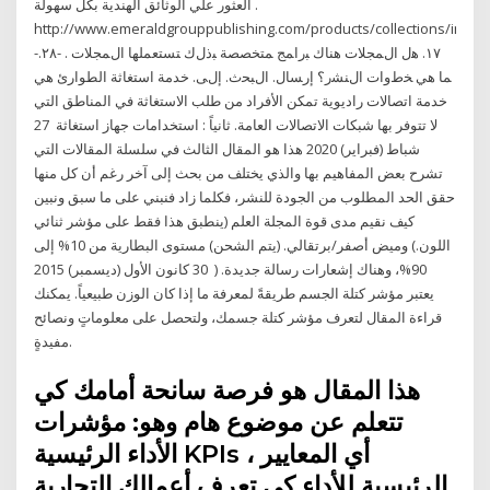
العثور علي الوثائق الهندية بكل سهولة .
http://www.emeraldgrouppublishing.com/products/collections/index
-١٧. ﻫل ﺍﻝﻤﺠﻼﺕ ﻫﻨﺎﻙ ﺒﺭﺍﻤﺞ ﻤﺘﺨﺼﺼﺔ ﺒﺫﻝﻙ ﺘﺴﺘﻌﻤﻠﻬﺎ ﺍﻝﻤﺠﻼﺕ . -٢٨.
ﻤﺎ ﻫﻲ ﺨﻁﻭﺍﺕ ﺍﻝﻨﺸﺭ؟ ﺇﺭﺴﺎل. ﺍﻝﺒﺤﺙ. ﺇﻝﻰ. خدمة استغاثة الطوارئ هي
خدمة اتصالات راديوية تمكن الأفراد من طلب الاستغاثة في المناطق التي
لا تتوفر بها شبكات الاتصالات العامة. ثانياً : استخدامات جهاز استغاثة 27
شباط (فبراير) 2020 هذا هو المقال الثالث في سلسلة المقالات التي
تشرح بعض المفاهيم بها والذي يختلف من بحث إلى آخر رغم أن كل منها
حقق الحد المطلوب من الجودة للنشر، فكلما زاد فنبني على ما سبق ونبين
كيف نقيم مدى قوة المجلة العلم (ينطبق هذا فقط على مؤشر ثنائي
اللون.) وميض أصفر/برتقالي. (يتم الشحن) مستوى البطارية من 10% إلى
90%، وهناك إشعارات رسالة جديدة. ( 30 كانون الأول (ديسمبر) 2015
يعتبر مؤشر كتلة الجسم طريقةً لمعرفة ما إذا كان الوزن طبيعياً. يمكنك
قراءة المقال لتعرف مؤشر كتلة جسمك، ولتحصل على معلوماتٍ ونصائح
مفيدةٍ.
هذا المقال هو فرصة سانحة أمامك كي
تتعلم عن موضوع هام وهو: مؤشرات
الأداء الرئيسية KPIs ، أي المعايير
الرئيسية للأداء كي تعرف أعمالك التجارية