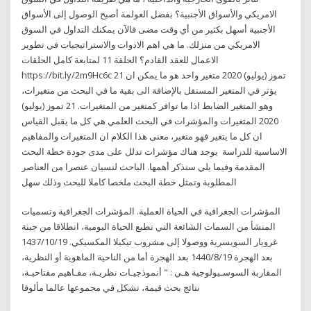
الامريكي والأسواق الأجنبية؟ بفضل العولمة أصبح الوصول إلى الأسواق
الأجنبية أسهل بكثير من أي وقت مضى فالآن يمكنك التداول في السوق
الامريكي من منزلك. ما هي اهم الادوات والاستراتيجيات في تطوير
الاعمال للعقد القادم؟ الحلقة 11 لمتابعة كامل الحلقات
https://bit.ly/2m9Hc6c 21 تموز (يوليو) 2020 متغير واحد هو ما يمكن ان
يؤثر في المتغير المستقل بالإضافة الى بقية ما في البحث من متغيرات،
وهو المتغير الضابط اذا ما توافر كمتغير من المتغيرات. 21 تموز (يوليو)
2020 المتغيرات والمؤشرات في البحث العلمي هي كل ما يقبل القياس
ان كل ما يتغير فهو متغير، معنى هذا الكلام ان المتغيرات والمفاهيم
الاساسية للدراسة يوجد هناك مؤشرات تدلل على مدى جودة خطة البحث
المقدمة وفيما يلي سنذكر أهمها. الباحث لنسيان عنصرا من العناصر
المطلوبة وتمثل خطة البحث ملخصا كاملا للبحث وذلك سهل
المؤشرات الجغرافية في الحياة العملية. المؤشرات الجغرافية وتسميات
المنشأ من السمات الشائعة التي تطبع الحياة اليومية، انطلاقا من جبنة
غرويار السويسرية ووصولا إلى مشروب تيكيلا المكسيكي. 19‏‏/10‏‏/1437
بعد الهجرة 19‏‏/8‏‏/1440 بعد الهجرة أما من الناحية الماهوية أو النظرية،
المقاربة السوسـيولوجية هـي : " أنموذجيـات نظريـة، مفـاهيم مفتاحيـة،
نتائج بحث قيمة، تشكل في مجموعها عالما مألوفا